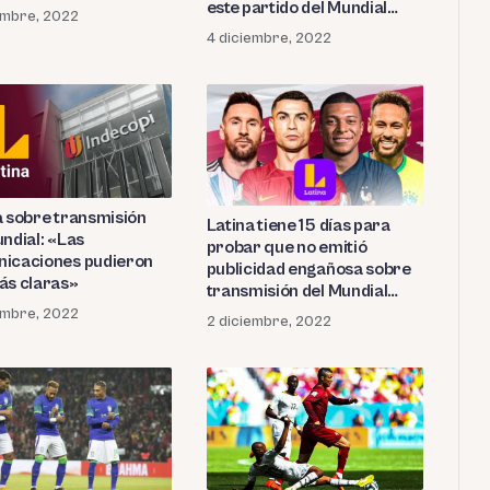
este partido del Mundial
embre, 2022
Qatar 2022?
4 diciembre, 2022
a sobre transmisión
Latina tiene 15 días para
undial: «Las
probar que no emitió
icaciones pudieron
publicidad engañosa sobre
ás claras»
transmisión del Mundial
Qatar 2022
embre, 2022
2 diciembre, 2022