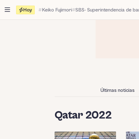
Saltar
Hoy
Keiko Fujimori
SBS- Superintendencia de b
al
contenido
Últimas noticias
Qatar 2022