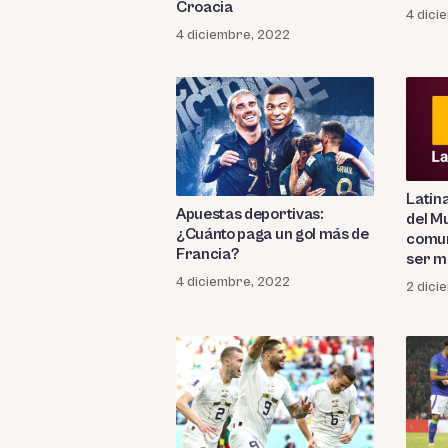
Croacia
4 dici
4 diciembre, 2022
Latin
Apuestas deportivas:
del M
¿Cuánto paga un gol más de
comun
Francia?
ser m
4 diciembre, 2022
2 dici