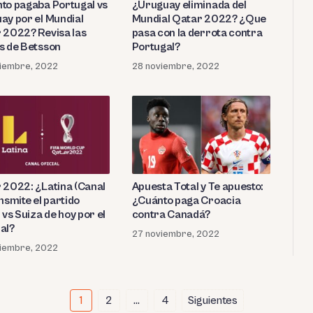
to pagaba Portugal vs
¿Uruguay eliminada del
ay por el Mundial
Mundial Qatar 2022? ¿Que
 2022? Revisa las
pasa con la derrota contra
s de Betsson
Portugal?
iembre, 2022
28 noviembre, 2022
 2022: ¿Latina (Canal
Apuesta Total y Te apuesto:
nsmite el partido
¿Cuánto paga Croacia
 vs Suiza de hoy por el
contra Canadá?
al?
27 noviembre, 2022
iembre, 2022
1
2
…
4
Siguientes