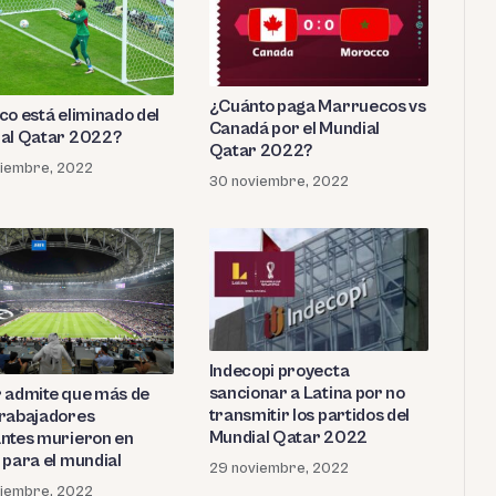
¿Cuánto paga Marruecos vs
co está eliminado del
Canadá por el Mundial
al Qatar 2022?
Qatar 2022?
viembre, 2022
30 noviembre, 2022
Indecopi proyecta
sancionar a Latina por no
 admite que más de
transmitir los partidos del
rabajadores
Mundial Qatar 2022
ntes murieron en
 para el mundial
29 noviembre, 2022
viembre, 2022