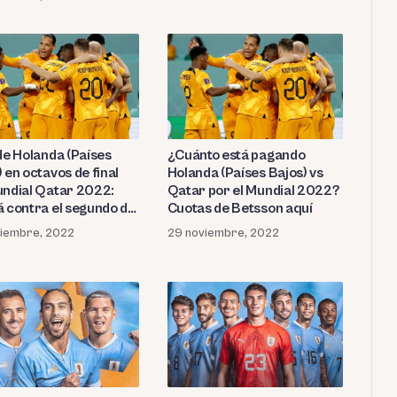
 de Holanda (Países
¿Cuánto está pagando
 en octavos de final
Holanda (Países Bajos) vs
undial Qatar 2022:
Qatar por el Mundial 2022?
á contra el segundo del
Cuotas de Betsson aquí
o B
viembre, 2022
29 noviembre, 2022