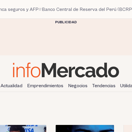
anca seguros y AFP
Banco Central de Reserva del Perú (BCRP
PUBLICIDAD
Actualidad
Emprendimientos
Negocios
Tendencias
Utili