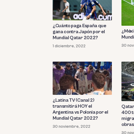
¿Cuánto paga España que
¿Méxi
gana contra Japón por el
Mundi
Mundial Qatar 2022?
30 no
1 diciembre, 2022
¿Latina TV (Canal 2)
transmitirá HOY el
Qatar
Argentina vs Polonia por el
400 t
Mundial Qatar 2022?
migra
obras
30 noviembre, 2022
30 no