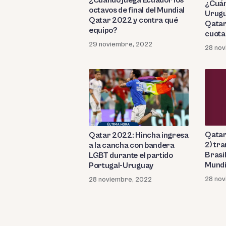
¿Cuán
octavos de final del Mundial
Urugu
Qatar 2022 y contra qué
Qatar
equipo?
cuota
29 noviembre, 2022
28 nov
Qatar
Qatar 2022: Hincha ingresa
2) tra
a la cancha con bandera
Brasil
LGBT durante el partido
Mundi
Portugal-Uruguay
28 nov
28 noviembre, 2022
Paginación