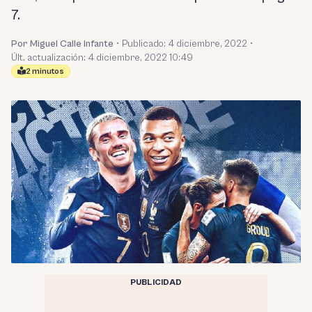
7.
Por Miguel Calle Infante
•
Publicado:
4 diciembre, 2022
•
Últ. actualización: 4 diciembre, 2022 10:49
2 minutos
PUBLICIDAD