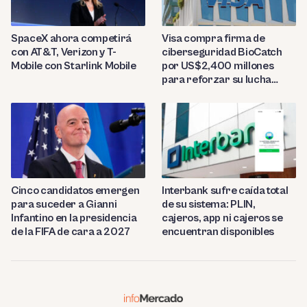
SpaceX ahora competirá
Visa compra firma de
con AT&T, Verizon y T-
ciberseguridad BioCatch
Mobile con Starlink Mobile
por US$2,400 millones
para reforzar su lucha
contra el fraude
Cinco candidatos emergen
Interbank sufre caída total
para suceder a Gianni
de su sistema: PLIN,
Infantino en la presidencia
cajeros, app ni cajeros se
de la FIFA de cara a 2027
encuentran disponibles