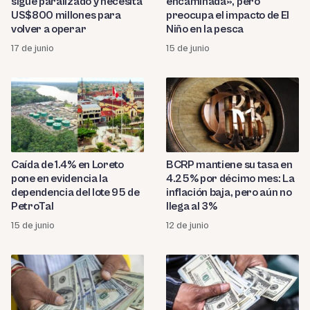
sigue paralizado y necesita
encaminada», pero
US$800 millones para
preocupa el impacto de El
volver a operar
Niño en la pesca
17 de junio
15 de junio
Caída de 1.4% en Loreto
BCRP mantiene su tasa en
pone en evidencia la
4.25% por décimo mes: La
dependencia del lote 95 de
inflación baja, pero aún no
PetroTal
llega al 3%
15 de junio
12 de junio