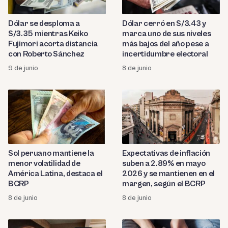
Dólar se desploma a
Dólar cerró en S/3.43 y
S/3.35 mientras Keiko
marca uno de sus niveles
Fujimori acorta distancia
más bajos del año pese a
con Roberto Sánchez
incertidumbre electoral
9 de junio
8 de junio
Sol peruano mantiene la
Expectativas de inflación
menor volatilidad de
suben a 2.89% en mayo
América Latina, destaca el
2026 y se mantienen en el
BCRP
margen, según el BCRP
8 de junio
8 de junio