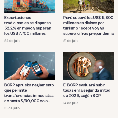
Exportaciones
Perú superó los US$ 5,300
tradicionales se disparan
millones en divisas por
52.2% en mayo y superan
turismo receptivo y ya
los US$ 7,700 millones
supera cifras prepandemia
24 de julio
21 de julio
BCRP aprueba reglamento
El BCRP evaluará subir
que permite
tasas en la segunda mitad
transferencias inmediatas
de 2026, según BCP
de hasta S/30,000 solo
14 de julio
con alias o QR
15 de julio