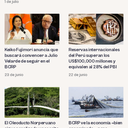
1 de julio
Keiko Fujimori anuncia que
Reservas internacionales
buscará convencer a Julio
del Perú superan los
Velarde de seguir en el
US$100,000 millones y
BCRP
equivalen al 28% del PBI
23 de junio
22 de junio
El Oleoducto Norperuano
BCRP ve la economía «bien