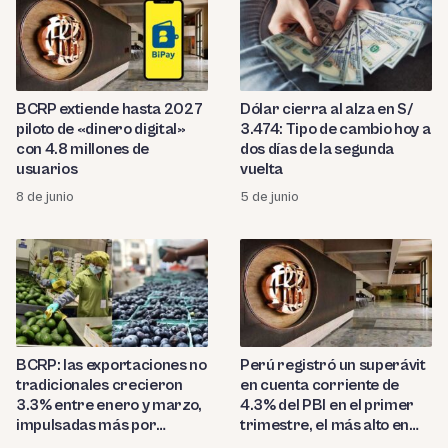
BCRP extiende hasta 2027
Dólar cierra al alza en S/
piloto de «dinero digital»
3.474: Tipo de cambio hoy a
con 4.8 millones de
dos días de la segunda
usuarios
vuelta
8 de junio
5 de junio
BCRP: las exportaciones no
Perú registró un superávit
tradicionales crecieron
en cuenta corriente de
3.3% entre enero y marzo,
4.3% del PBI en el primer
impulsadas más por
trimestre, el más alto en
precios que por volumen
años