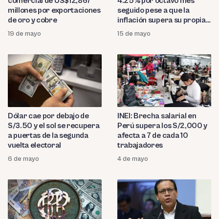
comercial de US$12,867
4.25% por octavo mes
millones por exportaciones
seguido pese a que la
de oro y cobre
inflación supera su propia
meta
19 de mayo
15 de mayo
Dólar cae por debajo de
INEI: Brecha salarial en
S/3.50 y el sol se recupera
Perú supera los S/2,000 y
a puertas de la segunda
afecta a 7 de cada 10
vuelta electoral
trabajadores
6 de mayo
4 de mayo