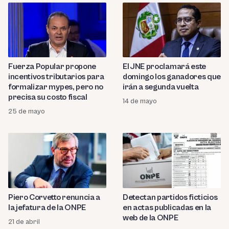
Fuerza Popular propone
El JNE proclamará este
incentivos tributarios para
domingo los ganadores que
formalizar mypes, pero no
irán a segunda vuelta
precisa su costo fiscal
14 de mayo
25 de mayo
Piero Corvetto renuncia a
Detectan partidos ficticios
la jefatura de la ONPE
en actas publicadas en la
web de la ONPE
21 de abril