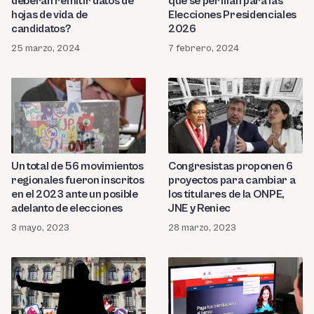
deberán remitir datos de
que se perfilan para las
hojas de vida de
Elecciones Presidenciales
candidatos?
2026
25 marzo, 2024
7 febrero, 2024
Congresistas proponen 6
Un total de 56 movimientos
proyectos para cambiar a
regionales fueron inscritos
los titulares de la ONPE,
en el 2023 ante un posible
JNE y Reniec
adelanto de elecciones
28 marzo, 2023
3 mayo, 2023