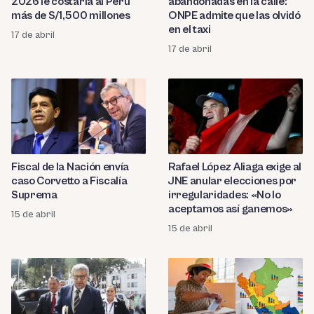
2026 le costaría al Perú
abandonadas en la calle:
más de S/1,500 millones
ONPE admite que las olvidó
en el taxi
17 de abril
17 de abril
Fiscal de la Nación envía
Rafael López Aliaga exige al
caso Corvetto a Fiscalía
JNE anular elecciones por
Suprema
irregularidades: «No lo
aceptamos así ganemos»
15 de abril
15 de abril