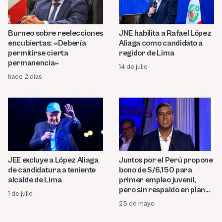
Burneo sobre reelecciones
JNE habilita a Rafael López
encubiertas: «Debería
Aliaga como candidato a
permitirse cierta
regidor de Lima
permanencia»
14 de julio
hace 2 días
JEE excluye a López Aliaga
Juntos por el Perú propone
de candidatura a teniente
bono de S/6,150 para
alcalde de Lima
primer empleo juvenil,
pero sin respaldo en plan
1 de julio
de gobierno
25 de mayo