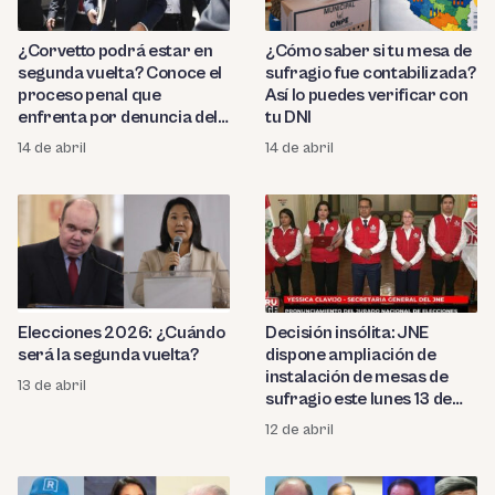
¿Corvetto podrá estar en
¿Cómo saber si tu mesa de
segunda vuelta? Conoce el
sufragio fue contabilizada?
proceso penal que
Así lo puedes verificar con
enfrenta por denuncia del
tu DNI
JNE
14 de abril
14 de abril
Elecciones 2026: ¿Cuándo
Decisión insólita: JNE
será la segunda vuelta?
dispone ampliación de
instalación de mesas de
13 de abril
sufragio este lunes 13 de
abril
12 de abril