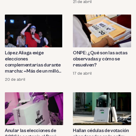
21 de abril
López Aliaga exige
ONPE: ¿Qué son las actas
elecciones
observadas y cómo se
complementarias durante
resuelven?
marcha: «Más de un millón
17 de abril
de peruanos no votaron»
20 de abril
Anular las elecciones de
Hallan cédulas de votación