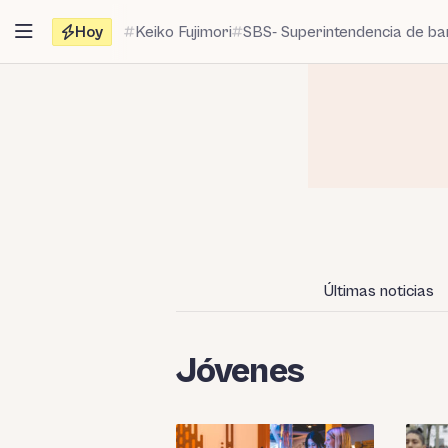
Saltar
Hoy
Keiko Fujimori
SBS- Superintendencia de b
al
contenido
Últimas noticias
Jóvenes