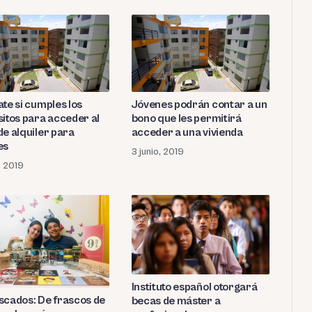
te si cumples los
Jóvenes podrán contar a un
sitos para acceder al
bono que les permitirá
de alquiler para
acceder a una vivienda
es
3 junio, 2019
, 2019
Instituto español otorgará
scados: De frascos de
becas de máster a