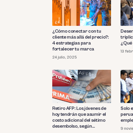
¿Cómo conectar con tu
Desem
cliente más allá del precio?:
tripli
4 estrategias para
¿Qué 
fortalecer tu marca
13 feb
24 julio, 2025
Retiro AFP: Los jóvenes de
Solo e
hoy tendrán que asumir el
perua
costo adicional del sétimo
empl
desembolso, según
9 novi
economista