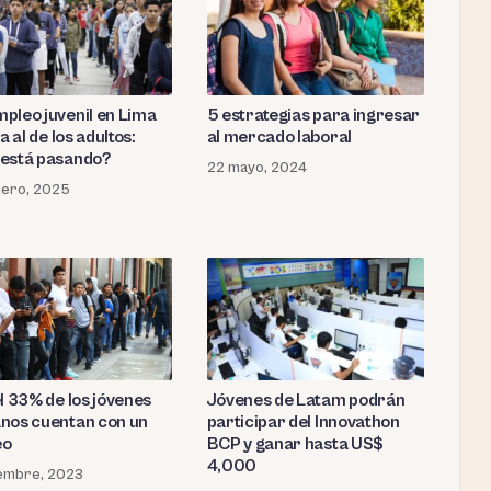
pleo juvenil en Lima
5 estrategias para ingresar
ca al de los adultos:
al mercado laboral
está pasando?
22 mayo, 2024
rero, 2025
Jóvenes de Latam podrán
l 33% de los jóvenes
participar del Innovathon
nos cuentan con un
BCP y ganar hasta US$
eo
4,000
embre, 2023