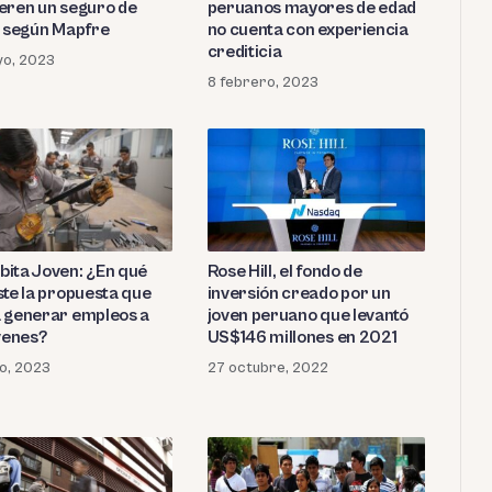
peruanos mayores de edad
eren un seguro de
no cuenta con experiencia
, según Mapfre
crediticia
yo, 2023
8 febrero, 2023
ita Joven: ¿En qué
Rose Hill, el fondo de
ste la propuesta que
inversión creado por un
 generar empleos a
joven peruano que levantó
óvenes?
US$146 millones en 2021
o, 2023
27 octubre, 2022