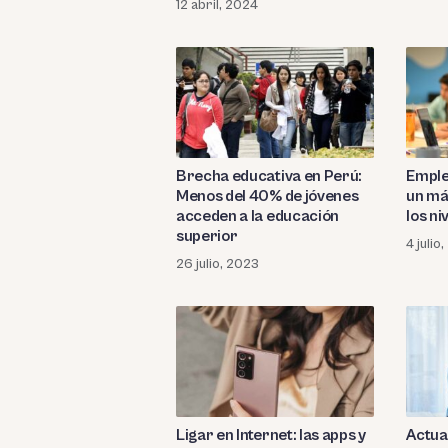
12 abril, 2024
Brecha educativa en Perú:
Emple
Menos del 40% de jóvenes
un más
acceden a la educación
los n
superior
4 julio
26 julio, 2023
Ligar en Internet: las apps y
Actua