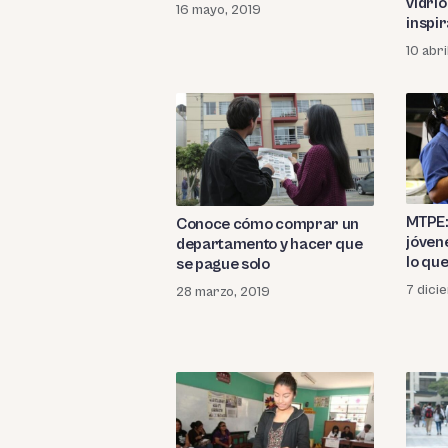
vidrio
16 mayo, 2019
inspi
10 abri
MTPE:
Conoce cómo comprar un
jóven
departamento y hacer que
lo que
se pague solo
7 dici
28 marzo, 2019