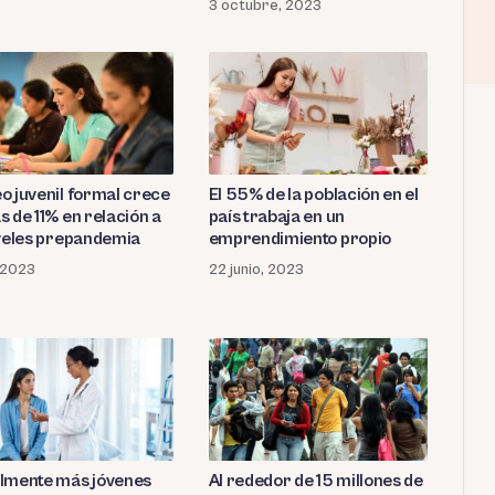
3 octubre, 2023
o juvenil formal crece
El 55% de la población en el
 de 11% en relación a
país trabaja en un
iveles prepandemia
emprendimiento propio
, 2023
22 junio, 2023
Al rededor de 15 millones de
lmente más jóvenes