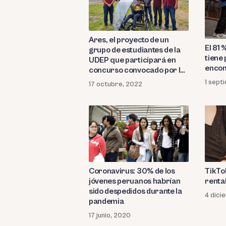
Ares, el proyecto de un
El 81
grupo de estudiantes de la
tiene
UDEP que participará en
encon
concurso convocado por la
NASA
1 sept
17 octubre, 2022
Coronavirus: 30% de los
TikTok
jóvenes peruanos habrían
renta
sido despedidos durante la
4 dici
pandemia
17 junio, 2020