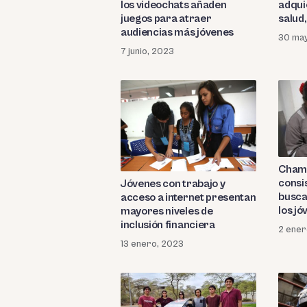
los videochats añaden
adqui
juegos para atraer
salud
audiencias más jóvenes
30 ma
7 junio, 2023
Chamb
consi
Jóvenes con trabajo y
busca
acceso a internet presentan
los j
mayores niveles de
inclusión financiera
2 ener
13 enero, 2023