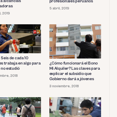
 a alcancías
profesionales peruanos
radoras
5 abril, 2019
l, 2019
 Seis de cada 10
¿Cómo funcionará el Bono
es trabaja en algo para
Mi Alquiler? Las claves para
 no estudió
explicar el subsidio que
embre, 2018
Gobierno dará a jóvenes
3 noviembre, 2018