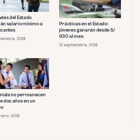
ades del Estado
Prácticas en el Estado:
án salario mínimo a
jóvenes ganarán desde S/
icantes
930 al mes
tiembre, 2018
12 septiembre, 2018
nnials no permanecen
e dos años en un
eo
rero, 2018