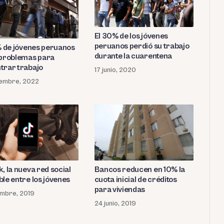
El 30% de los jóvenes
peruanos perdió su trabajo
 % de jóvenes peruanos
durante la cuarentena
 problemas para
trar trabajo
17 junio, 2020
iembre, 2022
, la nueva red social
Bancos reducen en 10% la
ble entre los jóvenes
cuota inicial de créditos
para viviendas
embre, 2019
24 junio, 2019