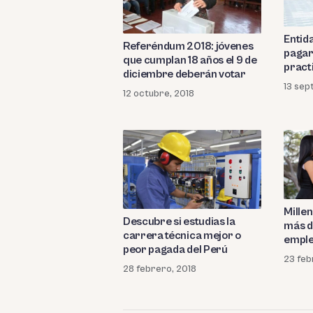
Entid
Referéndum 2018: jóvenes
pagar
que cumplan 18 años el 9 de
pract
diciembre deberán votar
13 sep
12 octubre, 2018
Mille
Descubre si estudias la
más d
carrera técnica mejor o
empl
peor pagada del Perú
23 feb
28 febrero, 2018