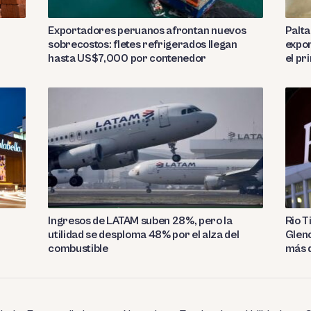
Exportadores peruanos afrontan nuevos
Palta
sobrecostos: fletes refrigerados llegan
expor
hasta US$7,000 por contenedor
el p
Ingresos de LATAM suben 28%, pero la
Rio T
utilidad se desploma 48% por el alza del
Glenc
l
combustible
más 