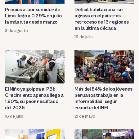
Precios al consumidor de
Déficit habitacional se
Lima llegó a 0.29% en julio,
agrava en el país tras
la más alta desde marzo
retroceso de 16 regiones
en la última década
3 de agosto
19 de julio
El Niño ya golpea al PBI:
Más del 84% de los jóvenes
Crecimiento apenas llega a
peruanos trabaja en la
1.80%, su peor resultado
informalidad, según
del 2026
reporte del INEI
16 de julio
21 de mayo