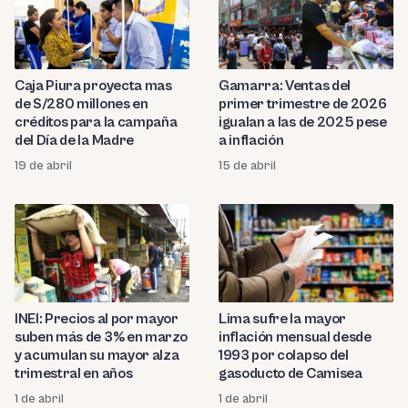
Caja Piura proyecta mas
Gamarra: Ventas del
de S/280 millones en
primer trimestre de 2026
créditos para la campaña
igualan a las de 2025 pese
del Día de la Madre
a inflación
19 de abril
15 de abril
INEI: Precios al por mayor
Lima sufre la mayor
suben más de 3% en marzo
inflación mensual desde
y acumulan su mayor alza
1993 por colapso del
trimestral en años
gasoducto de Camisea
1 de abril
1 de abril