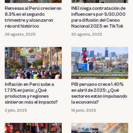
Remesas al Perú crecieron
INEI niega contratación de
8.3% en el segundo
influencers por S/30,000
trimestre y alcanzaron
para difusión del Censo
récord histórico
Nacional 2025 en TikTok
26 agosto, 2025
20 agosto, 2025
Inflación en Perú sube a
PBI peruano crece 1.40%
1.73% en junio: ¿Qué
en abril de 2025: ¿Qué
productos y regiones
sectores están impulsando
sintieron más el impacto?
la economía?
2 julio, 2025
16 junio, 2025