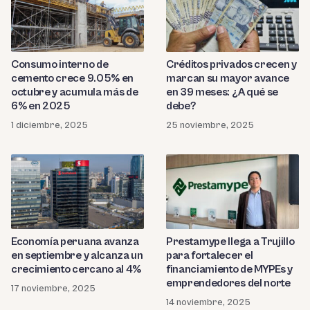
Consumo interno de
Créditos privados crecen y
cemento crece 9.05% en
marcan su mayor avance
octubre y acumula más de
en 39 meses: ¿A qué se
6% en 2025
debe?
1 diciembre, 2025
25 noviembre, 2025
Economía peruana avanza
Prestamype llega a Trujillo
en septiembre y alcanza un
para fortalecer el
crecimiento cercano al 4%
financiamiento de MYPEs y
emprendedores del norte
17 noviembre, 2025
14 noviembre, 2025