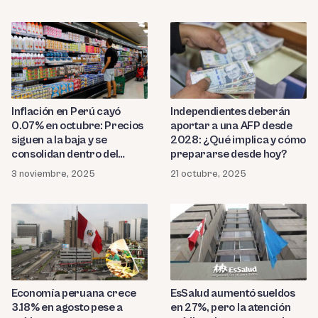
Inflación en Perú cayó
Independientes deberán
0.07% en octubre: Precios
aportar a una AFP desde
siguen a la baja y se
2028: ¿Qué implica y cómo
consolidan dentro del
prepararse desde hoy?
rango meta del BCR, según
3 noviembre, 2025
21 octubre, 2025
el INEI
EsSalud aumentó sueldos
Economía peruana crece
en 27%, pero la atención
3.18% en agosto pese a