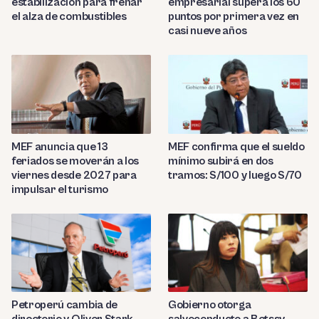
estabilización para frenar
empresarial supera los 60
el alza de combustibles
puntos por primera vez en
casi nueve años
MEF anuncia que 13
MEF confirma que el sueldo
feriados se moverán a los
mínimo subirá en dos
viernes desde 2027 para
tramos: S/100 y luego S/70
impulsar el turismo
Petroperú cambia de
Gobierno otorga
directorio y Oliver Stark
salvoconducto a Betssy