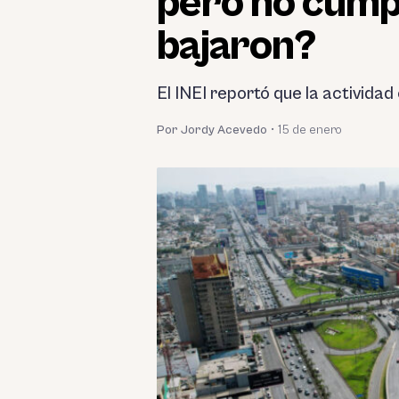
pero no cump
bajaron?
El INEI reportó que la activida
Por Jordy Acevedo
•
15 de enero