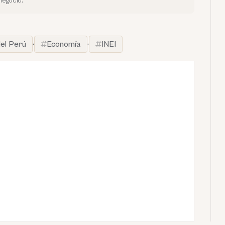
negocio.
el Perú
·
Economía
·
INEI