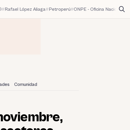
)
Rafael López Aliaga
Petroperú
ONPE - Oficina Nacional de
dades
Comunidad
noviembre,