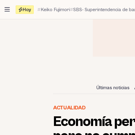
Saltar
Hoy
Keiko Fujimori
SBS- Superintendencia de b
al
contenido
Últimas noticias
ACTUALIDAD
Economía per