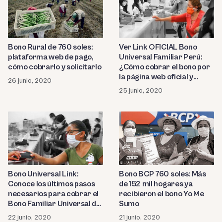
Bono Rural de 760 soles:
Ver Link OFICIAL Bono
plataforma web de pago,
Universal Familiar Perú:
cómo cobrarlo y solicitarlo
¿Cómo cobrar el bono por
la página web oficial y
26 junio, 2020
plataforma de pago?
25 junio, 2020
Bono Universal Link:
Bono BCP 760 soles: Más
Conoce los últimos pasos
de 152 mil hogares ya
necesarios para cobrar el
recibieron el bono Yo Me
Bono Familiar Universal de
Sumo
760 soles
22 junio, 2020
21 junio, 2020