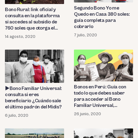
Segundo Bono Yo me
Bono Rural: link oficial y
Quedo en Casa 380 soles:
consulta en la plataforma
guía completa para
si accedes al subsidio de
cobrarlo
760 soles que otorga el
Estado Peruano
7 julio, 2020
14 agosto, 2020
Bonos en Perú: Guía con
►Bono Familiar Universal:
todo lo que debes saber
consulta si eres
para acceder al Bono
beneficiario ¿Cuándo sale
Familiar Universal,
el último padrón del Midis?
segundo Bono 380 soles,
26 junio, 2020
6 julio, 2020
Bono Rural y Bono
Independiente