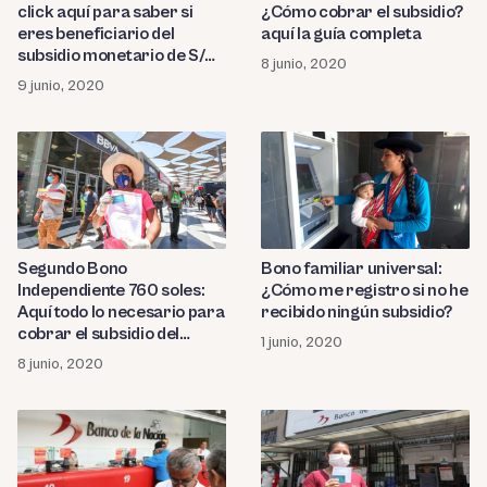
click aquí para saber si
¿Cómo cobrar el subsidio?
eres beneficiario del
aquí la guía completa
subsidio monetario de S/
8 junio, 2020
760
9 junio, 2020
Segundo Bono
Bono familiar universal:
Independiente 760 soles:
¿Cómo me registro si no he
Aquí todo lo necesario para
recibido ningún subsidio?
cobrar el subsidio del
1 junio, 2020
Gobierno
8 junio, 2020