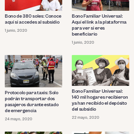
Bono de 380 soles: Conoce
Bono Familiar Universal:
aquí si accedes al subsidio
Aquí el link a la plataforma
para ver si eres
1 junio, 2020
beneficiario
1 junio, 2020
Bono Familiar Universal:
Protocolo para taxis: Solo
140 mil hogares recibieron
podrán transportar dos
ya han recibido el depósito
pasajeros durante estado
del subsidio
de emergencia
22 mayo, 2020
24 mayo, 2020