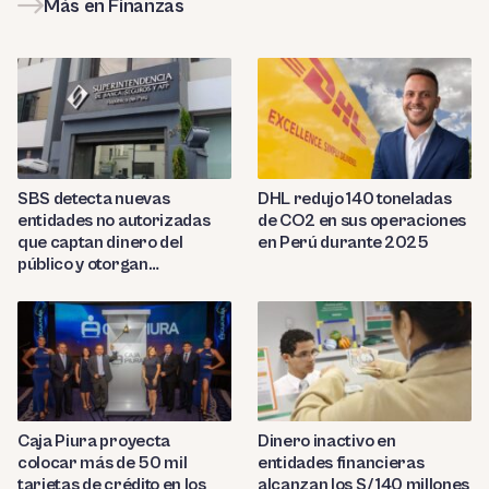
Más en Finanzas
SBS detecta nuevas
DHL redujo 140 toneladas
entidades no autorizadas
de CO2 en sus operaciones
que captan dinero del
en Perú durante 2025
público y otorgan
préstamos ilegales
Caja Piura proyecta
Dinero inactivo en
colocar más de 50 mil
entidades financieras
tarjetas de crédito en los
alcanzan los S/ 140 millones