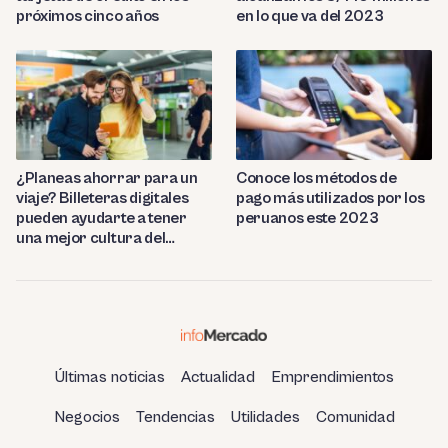
próximos cinco años
en lo que va del 2023
¿Planeas ahorrar para un
Conoce los métodos de
viaje? Billeteras digitales
pago más utilizados por los
pueden ayudarte a tener
peruanos este 2023
una mejor cultura del
ahorro
Últimas noticias
Actualidad
Emprendimientos
Negocios
Tendencias
Utilidades
Comunidad