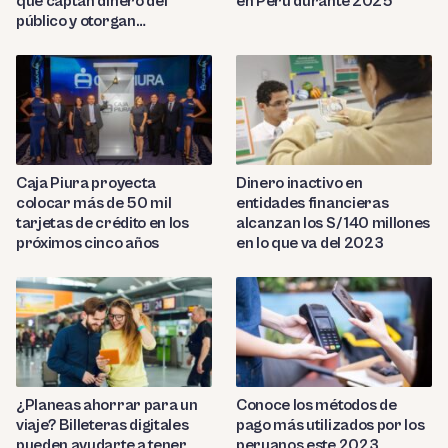
que captan dinero del
en Perú durante 2025
público y otorgan
préstamos ilegales
Caja Piura proyecta
Dinero inactivo en
colocar más de 50 mil
entidades financieras
tarjetas de crédito en los
alcanzan los S/ 140 millones
próximos cinco años
en lo que va del 2023
¿Planeas ahorrar para un
Conoce los métodos de
viaje? Billeteras digitales
pago más utilizados por los
pueden ayudarte a tener
peruanos este 2023