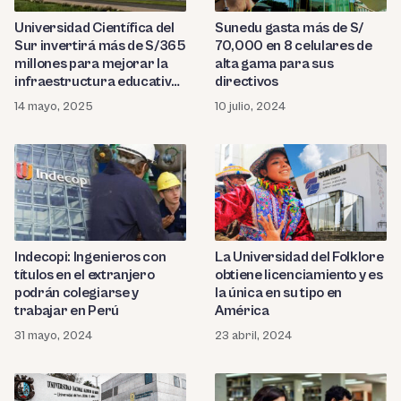
Universidad Científica del
Sunedu gasta más de S/
Sur invertirá más de S/365
70,000 en 8 celulares de
millones para mejorar la
alta gama para sus
infraestructura educativa
directivos
hasta el 2027
14 mayo, 2025
10 julio, 2024
Indecopi: Ingenieros con
La Universidad del Folklore
títulos en el extranjero
obtiene licenciamiento y es
podrán colegiarse y
la única en su tipo en
trabajar en Perú
América
31 mayo, 2024
23 abril, 2024