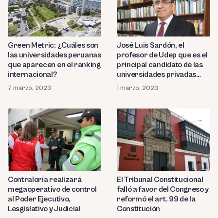
Green Metric: ¿Cuáles son
José Luis Sardón, el
las universidades peruanas
profesor de Udep que es el
que aparecen en el ranking
principal candidato de las
internacional?
universidades privadas
para Sunedu
7 marzo, 2023
1 marzo, 2023
Contraloría realizará
El Tribunal Constitucional
megaoperativo de control
falló a favor del Congreso y
al Poder Ejecutivo,
reformó el art. 99 de la
Lesgislativo y Judicial
Constitución