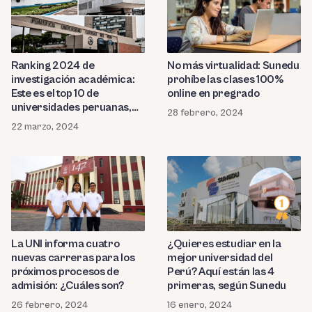
Ranking 2024 de
No más virtualidad: Sunedu
investigación académica:
prohíbe las clases 100%
Este es el top 10 de
online en pregrado
universidades peruanas,
28 febrero, 2024
según SCImago
22 marzo, 2024
La UNI informa cuatro
¿Quieres estudiar en la
nuevas carreras para los
mejor universidad del
próximos procesos de
Perú? Aquí están las 4
admisión: ¿Cuáles son?
primeras, según Sunedu
26 febrero, 2024
16 enero, 2024