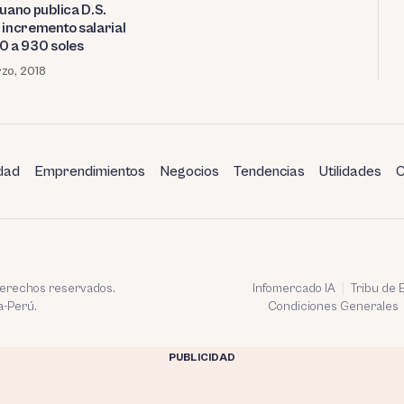
uano publica D.S.
 incremento salarial
0 a 930 soles
zo, 2018
dad
Emprendimientos
Negocios
Tendencias
Utilidades
C
 derechos reservados.
Infomercado IA
Tribu de
a-Perú.
Condiciones Generales
PUBLICIDAD