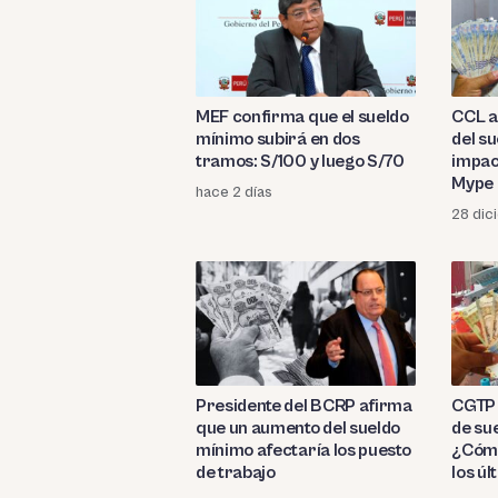
MEF confirma que el sueldo
CCL a
mínimo subirá en dos
del s
tramos: S/100 y luego S/70
impac
Mype
hace 2 días
28 dic
Presidente del BCRP afirma
CGTP 
que un aumento del sueldo
de su
mínimo afectaría los puesto
¿Cómo
de trabajo
los ú