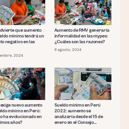
dvierte que aumento
Aumento de RMV generaría
ueldo mínimo tendrá un
informalidad en las mypes:
to negativo en las
¿Cuáles son las razones?
8 agosto, 2024
iembre, 2024
exige nuevo aumento
Sueldo mínimo en Perú
eldo mínimo en Perú:
2022: aumento se
 ha evolucionado en
analizaría desde el 15 de
ltimos años?
enero en el Consejo
Nacional de Trabajo