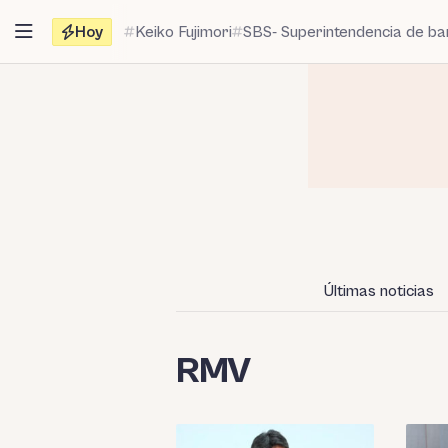
Saltar
Hoy
Keiko Fujimori
SBS- Superintendencia de b
al
contenido
Últimas noticias
RMV