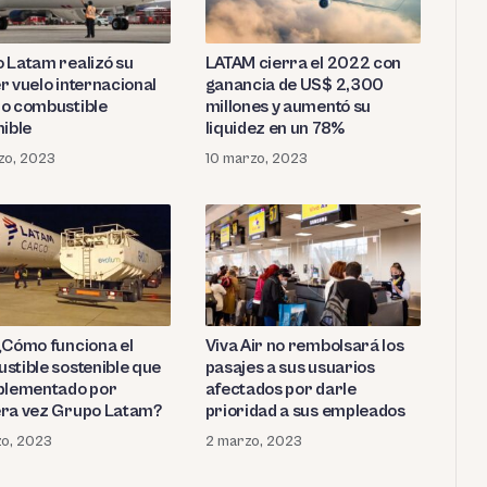
 Latam realizó su
LATAM cierra el 2022 con
r vuelo internacional
ganancia de US$ 2,300
o combustible
millones y aumentó su
nible
liquidez en un 78%
zo, 2023
10 marzo, 2023
¿Cómo funciona el
Viva Air no rembolsará los
stible sostenible que
pasajes a sus usuarios
plementado por
afectados por darle
ra vez Grupo Latam?
prioridad a sus empleados
o, 2023
2 marzo, 2023