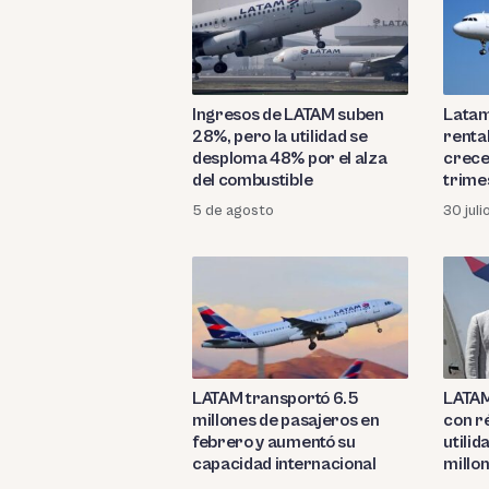
Ingresos de LATAM suben
Latam
28%, pero la utilidad se
rentab
desploma 48% por el alza
crece
del combustible
trime
5 de agosto
30 jul
LATAM transportó 6.5
LATAM
millones de pasajeros en
con r
febrero y aumentó su
utili
capacidad internacional
millo