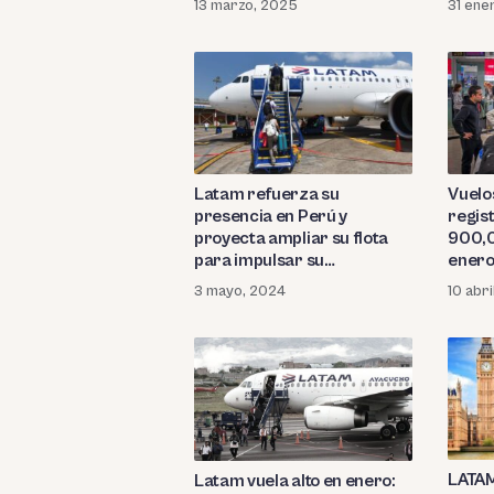
13 marzo, 2025
31 ene
Latam refuerza su
Vuelo
presencia en Perú y
regis
proyecta ampliar su flota
900,0
para impulsar su
enero
recuperación
princ
3 mayo, 2024
10 abri
LATAM
Latam vuela alto en enero: