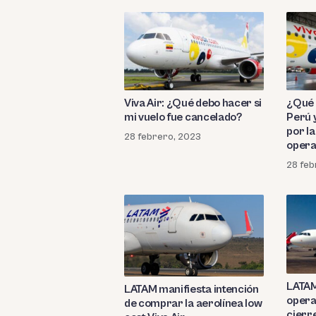
Viva Air: ¿Qué debo hacer si
¿Qué 
mi vuelo fue cancelado?
Perú 
por l
28 febrero, 2023
opera
28 feb
LATAM
LATAM manifiesta intención
opera
de comprar la aerolínea low
cierr