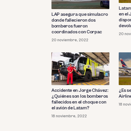
Latam
en el
LAP asegura que simulacro
dispo
donde fallecieron dos
devol
bomberos fueron
usuar
coordinados con Corpac
20 no
20 noviembre, 2022
Accidente en Jorge Chávez:
¿Es s
¿Quiénes son los bomberos
Airlin
fallecidos en el choque con
18 nov
el avión de Latam?
18 noviembre, 2022