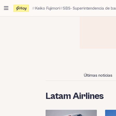
Saltar
Hoy
Keiko Fujimori
SBS- Superintendencia de b
al
contenido
Últimas noticias
Latam Airlines