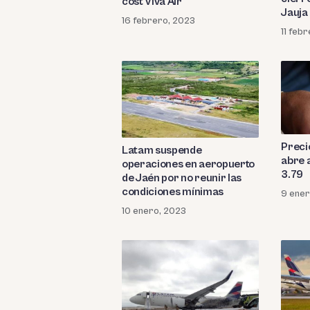
cost Viva Air
Jauja
16 febrero, 2023
11 feb
Preci
Latam suspende
abre a
operaciones en aeropuerto
3.79
de Jaén por no reunir las
condiciones mínimas
9 ener
10 enero, 2023