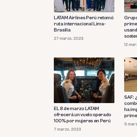
LATAM Airlines Perú retomó
Grupo
ruta internacional Lima-
prime
Brasilia
usand
soste
27 marzo, 2023
12 mar
SAF: 
combu
EL 8 de marzo LATAM
ha im
ofrecerá un vuelo operado
prime
100% por mujeres en Perú
5 marz
7 marzo, 2023