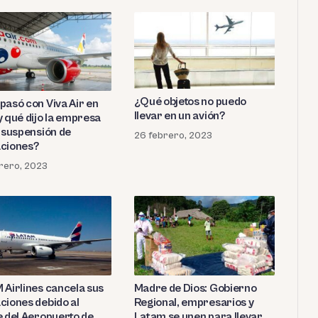
¿Qué objetos no puedo
pasó con Viva Air en
llevar en un avión?
y qué dijo la empresa
a suspensión de
26 febrero, 2023
ciones?
rero, 2023
 Airlines cancela sus
Madre de Dios: Gobierno
ciones debido al
Regional, empresarios y
e del Aeropuerto de
Latam se unen para llevar