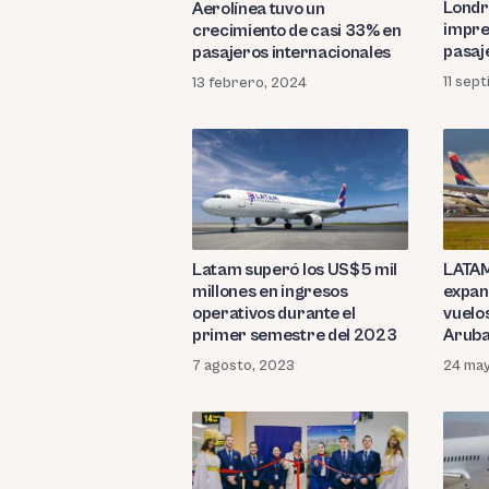
Londre
Aerolínea tuvo un
impre
crecimiento de casi 33% en
pasaj
pasajeros internacionales
mese
11 sep
13 febrero, 2024
Latam superó los US$5 mil
LATAM
millones en ingresos
expan
operativos durante el
vuelo
primer semestre del 2023
Arub
7 agosto, 2023
24 ma