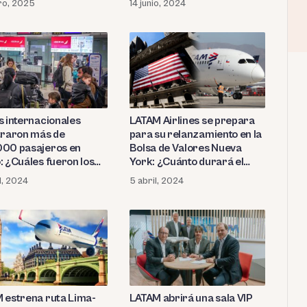
ro, 2025
14 junio, 2024
s internacionales
LATAM Airlines se prepara
traron más de
para su relanzamiento en la
00 pasajeros en
Bolsa de Valores Nueva
: ¿Cuáles fueron los
York: ¿Cuánto durará el
ipales destinos?
proceso?
l, 2024
5 abril, 2024
 estrena ruta Lima-
LATAM abrirá una sala VIP