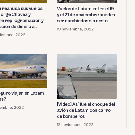
 reanuda sus vuelos
Vuelos de Latam entre el 19
 Jorge Chávez y
y el 21 de noviembre pueden
ne reprogramación y
ser cambiados sin costo
ución de dinero a
19 noviembre, 2022
ios afectados
viembre, 2022
eguro viajar en Latam
es?
[Video] Así fue el choque del
iembre, 2022
avión de Latam con carro
de bomberos
18 noviembre, 2022