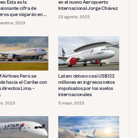
s: Esta es la
en el nuevo Aeropuerto
sionante cifra de
Internacional Jorge Chávez
eros que viajarán en 3
23 agosto, 2023
s
tiembre, 2023
 Airlines Perú se
Latam obtuvo casi US$122
de hacia el Caribe con
millones en ingresos netos
s directos Lima –
impulsados por los vuelos
a
internacionales
yo, 2023
5 mayo, 2023