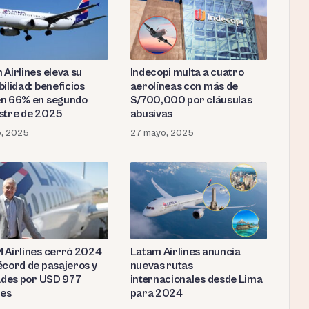
 Airlines eleva su
Indecopi multa a cuatro
ilidad: beneficios
aerolíneas con más de
n 66% en segundo
S/700,000 por cláusulas
stre de 2025
abusivas
io, 2025
27 mayo, 2025
 Airlines cerró 2024
Latam Airlines anuncia
écord de pasajeros y
nuevas rutas
dades por USD 977
internacionales desde Lima
nes
para 2024