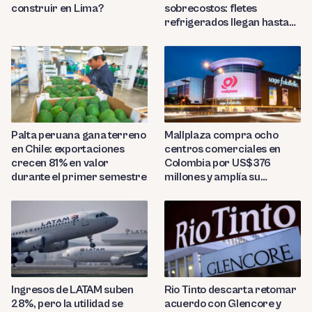
construir en Lima?
sobrecostos: fletes
refrigerados llegan hasta
US$7,000 por contenedor
Palta peruana gana terreno
Mallplaza compra ocho
en Chile: exportaciones
centros comerciales en
crecen 81% en valor
Colombia por US$376
durante el primer semestre
millones y amplía su
presencia regional
Ingresos de LATAM suben
Rio Tinto descarta retomar
28%, pero la utilidad se
acuerdo con Glencore y