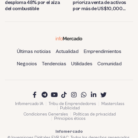
desploma 48% por el alza
prioriza venta de activos
del combustible
por más de US$10,000
millones
Últimas noticias
Actualidad
Emprendimientos
Negocios
Tendencias
Utilidades
Comunidad
Infomercado IA
Tribu de Emprendedores
Masterclass
Publicidad
Condiciones Generales
Políticas de privacidad
Principios éticos
Infomercado
© Inversiones Digitales FVR SAC. Todos los derechos reservados.