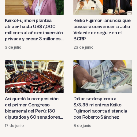
Keiko Fujimori plantea
Keiko Fujimori anuncia que
atraer hasta US$7,000
buscará convencer a Julio
millones al año en inversión
Velarde de seguir en el
privada y crear 3 millones
BCRP
de empleos
3 de julio
23 de junio
Así quedó la composición
Dólar se desploma a
del primer Congreso
S/3.35 mientras Keiko
bicameral del Perú: 130
Fujimori acorta distancia
diputados y 60 senadores
con Roberto Sánchez
en seis bancadas
17 de junio
9 de junio