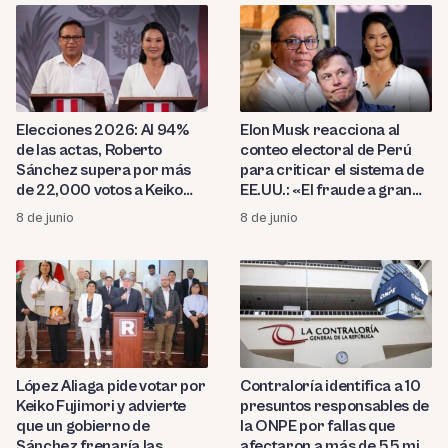
Elecciones 2026: Al 94%
Elon Musk reacciona al
de las actas, Roberto
conteo electoral de Perú
Sánchez supera por más
para criticar el sistema de
de 22,000 votos a Keiko
EE.UU.: «El fraude a gran
Fujimori
escala toma tiempo»
8 de junio
8 de junio
López Aliaga pide votar por
Contraloría identifica a 10
Keiko Fujimori y advierte
presuntos responsables de
que un gobierno de
la ONPE por fallas que
Sánchez frenaría las
afectaron a más de 55 mil