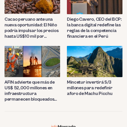
Diego Cavero, CEO del BCP:
Cacao peruano ante una
la banca digital redefine las
nueva oportunidad: El Niño
reglas de la competencia
podría impulsar los precios
financiera en el Perú
hasta US$10 mil por
tonelada
AFIN advierte que más de
Mincetur invertirá S/3
US$ 52,000 millones en
millones para redefinir
infraestructura
aforo de Machu Picchu
permanecen bloqueados
por trabas burocráticas en
el Perú