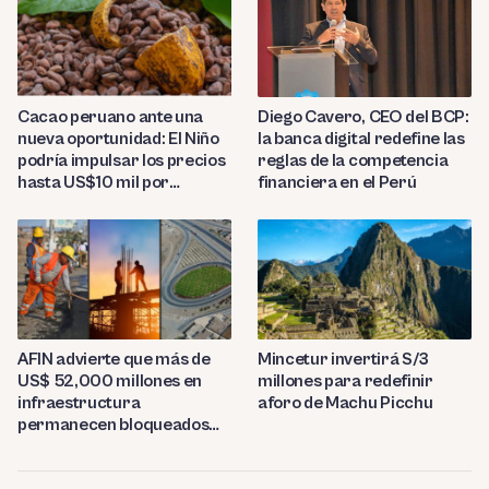
Diego Cavero, CEO del BCP:
Cacao peruano ante una
la banca digital redefine las
nueva oportunidad: El Niño
reglas de la competencia
podría impulsar los precios
financiera en el Perú
hasta US$10 mil por
tonelada
AFIN advierte que más de
Mincetur invertirá S/3
US$ 52,000 millones en
millones para redefinir
infraestructura
aforo de Machu Picchu
permanecen bloqueados
por trabas burocráticas en
el Perú