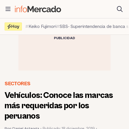
Saltar
al
contenido
Hoy
Keiko Fujimori
SBS- Superintendencia de banca 
PUBLICIDAD
SECTORES
Vehículos: Conoce las marcas
más requeridas por los
peruanos
Por Daniel Arteaga
•
Publicado:
18 diciembre, 2019
•