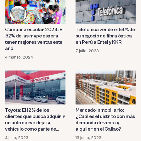
Campaña escolar 2024: El
Telefónica vende el 64% de
52% de las mype espera
su negocio de fibra óptica
tener mejores ventas este
en Perú a Entel y KKR
año
7 julio, 2023
4 marzo, 2024
Toyota: El 12% de los
Mercado Inmobiliario:
clientes que busca adquirir
¿Cuál es el distrito con más
un auto nuevo deja su
demanda de venta y
vehículo como parte de
alquiler en el Callao?
pago
4 julio, 2023
13 junio, 2023