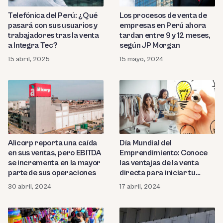
Telefónica del Perú: ¿Qué
Los procesos de venta de
pasará con sus usuarios y
empresas en Perú ahora
trabajadores tras la venta
tardan entre 9 y 12 meses,
a Integra Tec?
según JP Morgan
15 abril, 2025
15 mayo, 2024
Alicorp reporta una caída
Día Mundial del
en sus ventas, pero EBITDA
Emprendimiento: Conoce
se incrementa en la mayor
las ventajas de la venta
parte de sus operaciones
directa para iniciar tu
negocio
30 abril, 2024
17 abril, 2024