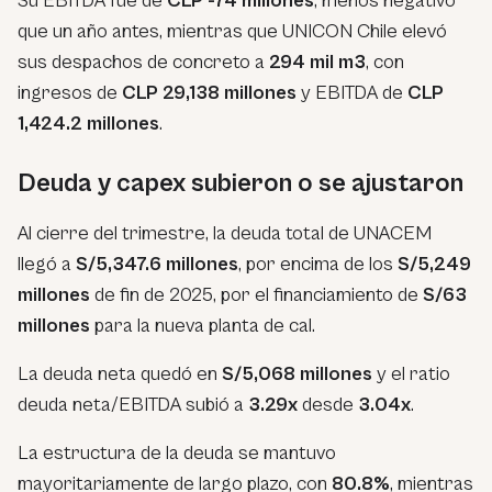
Su EBITDA fue de
CLP -74 millones
, menos negativo
que un año antes, mientras que UNICON Chile elevó
sus despachos de concreto a
294 mil m3
, con
ingresos de
CLP 29,138 millones
y EBITDA de
CLP
1,424.2 millones
.
Deuda y capex subieron o se ajustaron
Al cierre del trimestre, la deuda total de UNACEM
llegó a
S/5,347.6 millones
, por encima de los
S/5,249
millones
de fin de 2025, por el financiamiento de
S/63
millones
para la nueva planta de cal.
La deuda neta quedó en
S/5,068 millones
y el ratio
deuda neta/EBITDA subió a
3.29x
desde
3.04x
.
La estructura de la deuda se mantuvo
mayoritariamente de largo plazo, con
80.8%
, mientras