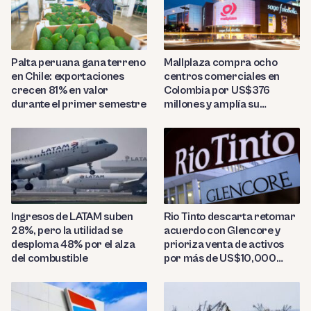
Palta peruana gana terreno
Mallplaza compra ocho
en Chile: exportaciones
centros comerciales en
crecen 81% en valor
Colombia por US$376
durante el primer semestre
millones y amplía su
presencia regional
Ingresos de LATAM suben
Rio Tinto descarta retomar
28%, pero la utilidad se
acuerdo con Glencore y
desploma 48% por el alza
prioriza venta de activos
del combustible
por más de US$10,000
millones