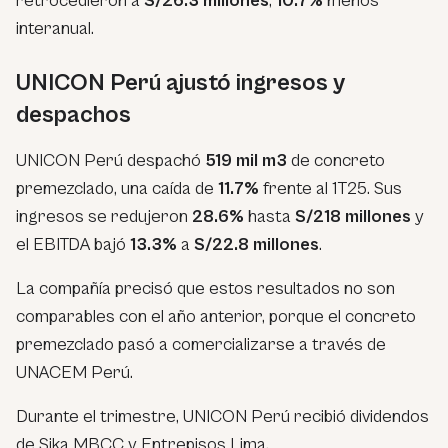
retrocedieron a
S/26.3 millones
,
10.7%
menos
interanual.
UNICON Perú ajustó ingresos y
despachos
UNICON Perú despachó
519 mil m3
de concreto
premezclado, una caída de
11.7%
frente al 1T25. Sus
ingresos se redujeron
28.6%
hasta
S/218 millones
y
el EBITDA bajó
13.3%
a
S/22.8 millones
.
La compañía precisó que estos resultados no son
comparables con el año anterior, porque el concreto
premezclado pasó a comercializarse a través de
UNACEM Perú.
Durante el trimestre, UNICON Perú recibió dividendos
de Sika MBCC y Entrepisos Lima.