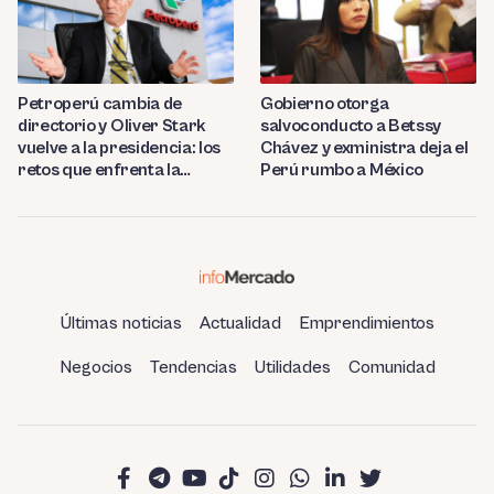
Petroperú cambia de
Gobierno otorga
directorio y Oliver Stark
salvoconducto a Betssy
vuelve a la presidencia: los
Chávez y exministra deja el
retos que enfrenta la
Perú rumbo a México
estatal
Últimas noticias
Actualidad
Emprendimientos
Negocios
Tendencias
Utilidades
Comunidad