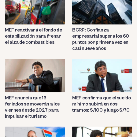
MEF reactivará el fondo de
BCRP: Confianza
estabilización para frenar
empresarial supera los 60
el alza de combustibles
puntos por primera vez en
casi nueve años
MEF anuncia que 13
MEF confirma que el sueldo
feriados se moverán a los
mínimo subirá en dos
viernes desde 2027 para
tramos: S/100 y luego S/70
impulsar el turismo