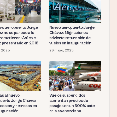
evo aeropuerto Jorge
Nuevo aeropuerto Jorge
z no se parece a lo
Chávez: Migraciones
rometieron: Así es el
advierte saturación de
o presentado en 2018
vuelos en inauguración
o, 2025
29 mayo, 2025
as al nuevo
Vuelos suspendidos
uerto Jorge Chávez:
aumentan precios de
costos y retrasos en
pasajes en un 300% ante
auguración
crisis venezolana