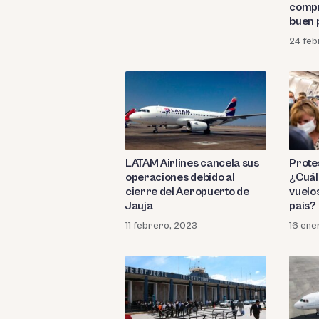
compr
buen 
24 feb
LATAM Airlines cancela sus
Prote
operaciones debido al
¿Cuál 
cierre del Aeropuerto de
vuelos
Jauja
país?
11 febrero, 2023
16 ene