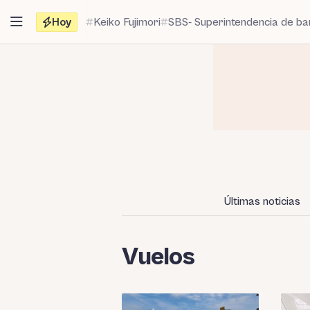
Saltar
Hoy
Keiko Fujimori
SBS- Superintendencia de b
al
contenido
Últimas noticias
Vuelos