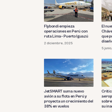
Flybondi empieza
El nu
operaciones en Perú con
Cháve
ruta Lima– Puerto Iguazú
que p
diseñ
2 diciembre, 2025
5 juni
JetSMART suma nuevo
Crític
avión a su flota en Perú y
aerop
proyecta un crecimiento del
sobre
38% en vuelos
su in