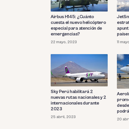
Airbus H145: ¿Cuánto
JetSm
cuesta el nuevo helicóptero
estra
especial para atención de
apunt
emergencias?
paíse
22 mayo, 2023
11 may
Sky Perú habilitará 2
Aerol
nuevas rutas nacionales y 2
promo
internacionales durante
desde
2023
podrá
25 abril, 2023
20 abr