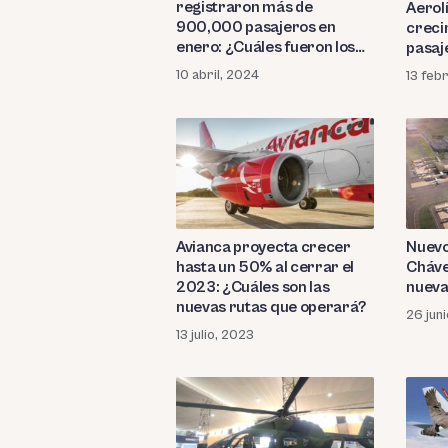
registraron más de
Aerol
900,000 pasajeros en
creci
enero: ¿Cuáles fueron los
pasaj
principales destinos?
10 abril, 2024
13 feb
Avianca proyecta crecer
Nuevo
hasta un 50% al cerrar el
Cháve
2023: ¿Cuáles son las
nueva
nuevas rutas que operará?
26 jun
13 julio, 2023