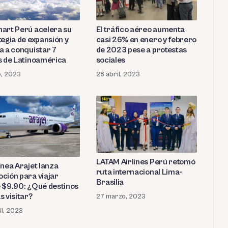
art Perú acelera su
El tráfico aéreo aumenta
tegia de expansión y
casi 26% en enero y febrero
a a conquistar 7
de 2023 pese a protestas
s de Latinoamérica
sociales
o, 2023
28 abril, 2023
LATAM Airlines Perú retomó
ínea Arajet lanza
ruta internacional Lima-
ción para viajar
Brasilia
 $9.90: ¿Qué destinos
s visitar?
27 marzo, 2023
il, 2023