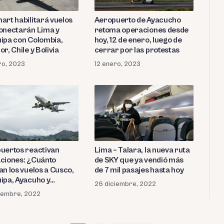
art habilitará vuelos
Aeropuerto de Ayacucho
onectarán Lima y
retoma operaciones desde
ipa con Colombia,
hoy, 12 de enero, luego de
r, Chile y Bolivia
cerrar por las protestas
ro, 2023
12 enero, 2023
uertos reactivan
Lima – Talara, la nueva ruta
ciones: ¿Cuánto
de SKY que ya vendió más
an los vuelos a Cusco,
de 7 mil pasajes hasta hoy
ipa, Ayacuho y
26 diciembre, 2022
ca?
iembre, 2022