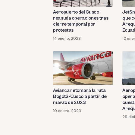
Aeropuerto del Cusco
JetSm
reanuda operaciones tras
que c
cierre temporal por
Arequ
protestas
Ecuado
14 enero, 2023
12 ene
Avianca retomará la ruta
Aerop
Bogotá-Cusco a partir de
opera
marzo de 2023
cuest
Arequ
10 enero, 2023
Julia
29 dic