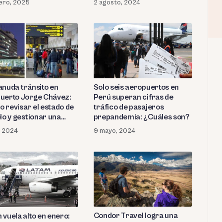
rero, 2025
2 agosto, 2024
anuda tránsito en
Solo seis aeropuertos en
uerto Jorge Chávez:
Perú superan cifras de
 revisar el estado de
tráfico de pasajeros
lo y gestionar una
prepandemia: ¿Cuáles son?
 reserva?
o, 2024
9 mayo, 2024
Condor Travel logra una
 vuela alto en enero: