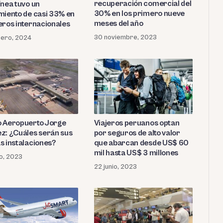
recuperación comercial del
ínea tuvo un
30% en los primero nueve
miento de casi 33% en
meses del año
eros internacionales
30 noviembre, 2023
rero, 2024
 Aeropuerto Jorge
Viajeros peruanos optan
z: ¿Cuáles serán sus
por seguros de alto valor
s instalaciones?
que abarcan desde US$ 60
mil hasta US$ 3 millones
io, 2023
22 junio, 2023