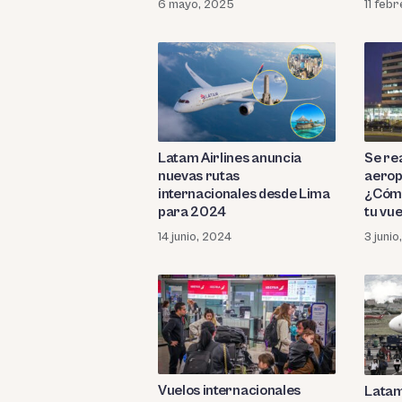
6 mayo, 2025
11 feb
Latam Airlines anuncia
Se re
nuevas rutas
aerop
internacionales desde Lima
¿Cómo
para 2024
tu vue
nueva
14 junio, 2024
3 juni
Vuelos internacionales
Latam