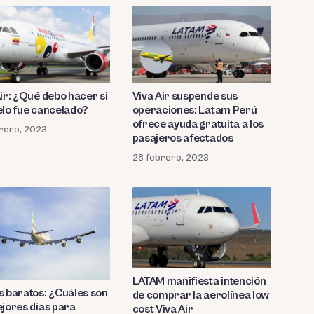
Air: ¿Qué debo hacer si
Viva Air suspende sus
elo fue cancelado?
operaciones: Latam Perú
ofrece ayuda gratuita a los
rero, 2023
pasajeros afectados
28 febrero, 2023
LATAM manifiesta intención
s baratos: ¿Cuáles son
de comprar la aerolínea low
ejores días para
cost Viva Air