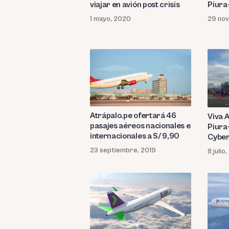
viajar en avión post crisis
Piura
1 mayo, 2020
29 nov
Atrápalo.pe ofertará 46
Viva A
pasajes aéreos nacionales e
Piura
internacionales a S/ 9,90
Cybe
23 septiembre, 2019
8 julio