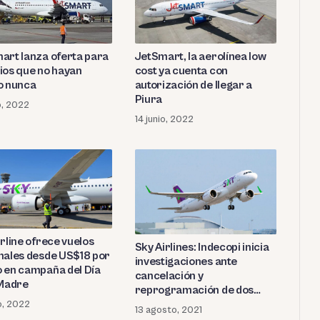
art lanza oferta para
JetSmart, la aerolínea low
ios que no hayan
cost ya cuenta con
o nunca
autorización de llegar a
Piura
o, 2022
14 junio, 2022
rline ofrece vuelos
Sky Airlines: Indecopi inicia
nales desde US$18 por
investigaciones ante
 en campaña del Día
cancelación y
 Madre
reprogramación de dos
vuelos Piura-Lima
o, 2022
13 agosto, 2021