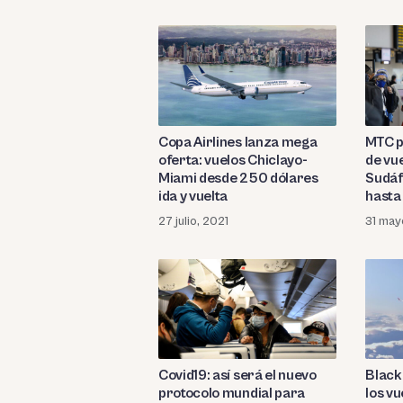
Copa Airlines lanza mega
MTC p
oferta: vuelos Chiclayo-
de vu
Miami desde 250 dólares
Sudáfr
ida y vuelta
hasta 
27 julio, 2021
31 may
Covid19: así será el nuevo
Black
protocolo mundial para
los v