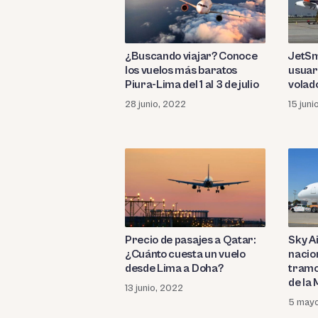
¿Buscando viajar? Conoce
JetSm
los vuelos más baratos
usuar
Piura-Lima del 1 al 3 de julio
volad
28 junio, 2022
15 juni
Precio de pasajes a Qatar:
Sky Ai
¿Cuánto cuesta un vuelo
nacio
desde Lima a Doha?
tramo
de la
13 junio, 2022
5 may