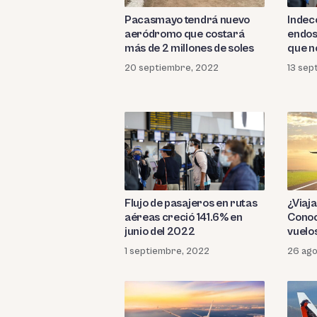
Indec
Pacasmayo tendrá nuevo
endos
aeródromo que costará
que n
más de 2 millones de soles
13 sep
20 septiembre, 2022
Flujo de pasajeros en rutas
¿Viaja
aéreas creció 141.6% en
Conoc
junio del 2022
vuelos
1 septiembre, 2022
26 ago