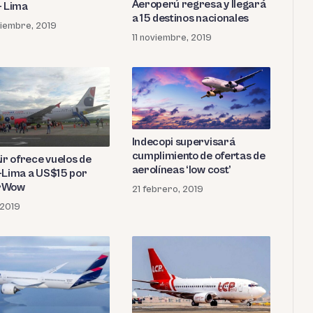
Aeroperú regresa y llegará
- Lima
a 15 destinos nacionales
iembre, 2019
11 noviembre, 2019
Indecopi supervisará
cumplimiento de ofertas de
ir ofrece vuelos de
aerolíneas ‘low cost’
-Lima a US$15 por
rWow
21 febrero, 2019
, 2019