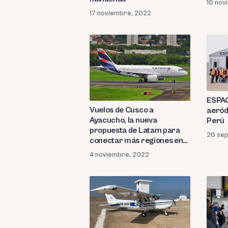
16 nov
17 noviembre, 2022
ESPAC
Vuelos de Cusco a
aeród
Ayacucho, la nueva
Perú
propuesta de Latam para
26 se
conectar más regiones en
el Perú
4 noviembre, 2022