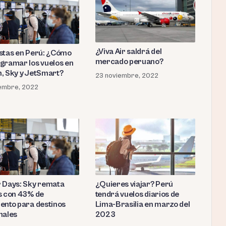
¿Viva Air saldrá del
stas en Perú: ¿Cómo
mercado peruano?
gramar los vuelos en
, Sky y JetSmart?
23 noviembre, 2022
iembre, 2022
 Days: Sky remata
¿Quieres viajar? Perú
s con 43% de
tendrá vuelos diarios de
ento para destinos
Lima-Brasilia en marzo del
nales
2023