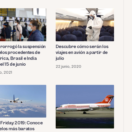
rorrogó la suspensión
Descubre cómo serán los
elos procedentes de
viajes en avión a partir de
ica, Brasil e India
julio
el 15 de junio
22 junio, 2020
o, 2021
 Friday 2019: Conoce
uelos más baratos