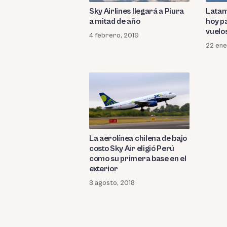
Sky Airlines llegará a Piura
Latam
a mitad de año
hoy p
vuelo
4 febrero, 2019
22 ene
La aerolínea chilena de bajo
costo Sky Air eligió Perú
como su primera base en el
exterior
3 agosto, 2018
Paginación