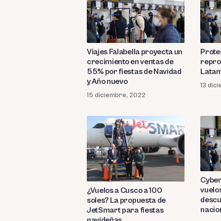
Viajes Falabella proyecta un
Prote
crecimiento en ventas de
repro
55% por fiestas de Navidad
Latam
y Año nuevo
13 dic
15 diciembre, 2022
Cyber
vuelo
¿Vuelos a Cusco a 100
descu
soles? La propuesta de
nacio
JetSmart para fiestas
navideñas