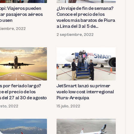
opi: Viajeros pueden
¿Un viaje de fin de semana?
ar pasajeros aéreos
Conoce el precio de los
o usen
vuelos más baratos de Piura
a Lima del 3 al 5 de
tiembre, 2022
setiembre
2 septiembre, 2022
JetSmart lanzó su primer
s por feriado largo?
vuelo low cost interregional
e el precio de los
Piura-Arequipa
 del 27 al 30 de agosto
15 julio, 2022
sto, 2022