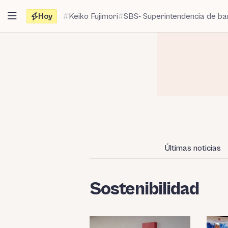
Saltar
Hoy
Keiko Fujimori
SBS- Superintendencia de b
al
contenido
Últimas noticias
Sostenibilidad