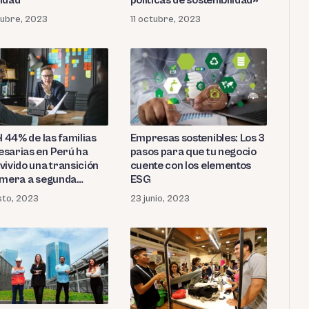
idad
políticas de sostenibilidad»
ubre, 2023
11 octubre, 2023
l 44% de las familias
Empresas sostenibles: Los 3
sarias en Perú ha
pasos para que tu negocio
vivido una transición
cuente con los elementos
imera a segunda
ESG
ación
sto, 2023
23 junio, 2023