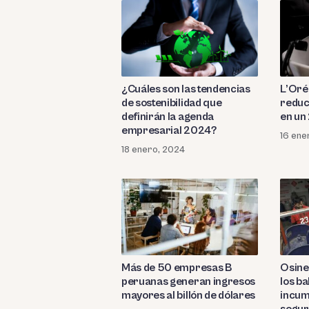
¿Cuáles son las tendencias
L’Oré
de sostenibilidad que
reduc
definirán la agenda
en un
empresarial 2024?
16 ene
18 enero, 2024
Más de 50 empresas B
Osine
peruanas generan ingresos
los b
mayores al billón de dólares
incum