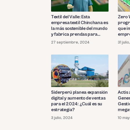
Textil del Valle: Esta
Zero 
empresa textil Chinchana es
prog
la más sostenible del mundo
que im
y fabrica prendas para
empre
Ralph Lauren, Patagonia,
27 septiembre, 2024
31 juli
Lacoste y Lululemon
Siderperú planea expansión
Actis
digital y aumento de ventas
Gener
para el 2024: ¿Cuál es su
Gesti
estrategia?
megav
3 julio, 2024
10 may