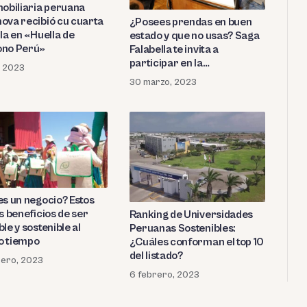
mobiliaria peruana
ova recibió cu cuarta
¿Posees prendas en buen
la en «Huella de
estado y que no usas? Saga
no Perú»
Falabella te invita a
participar en la
l, 2023
Feria Trueque +Verde
30 marzo, 2023
es un negocio? Estos
s beneficios de ser
Ranking de Universidades
le y sostenible al
Peruanas Sostenibles:
 tiempo
¿Cuáles conforman el top 10
del listado?
rero, 2023
6 febrero, 2023