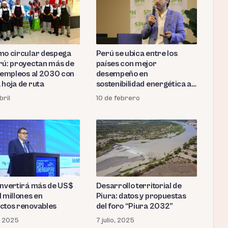
mo circular despega
Perú se ubica entre los
rú: proyectan más de
países con mejor
l empleos al 2030 con
desempeño en
 hoja de ruta
sostenibilidad energética a
nivel global
bril
10 de febrero
invertirá más de US$
Desarrollo territorial de
l millones en
Piura: datos y propuestas
ctos renovables
del foro “Piura 2032”
o, 2025
7 julio, 2025