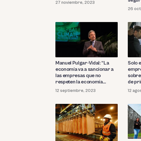
segur
27 noviembre, 2023
26 oct
Manuel Pulgar-Vidal: “La
Solo e
economía va a sancionar a
empre
las empresas que no
sobre
respeten la economía
de pr
circular”
gener
12 septiembre, 2023
12 ago