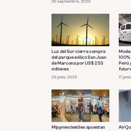
30 septiembre, 2025
Luz del Sur cierra compra
Modas
del parque eólico San Juan
100% 
de Marcona por US$ 253
Perú 
millones
futur
25 junio, 2025
17 juni
Mipymes textiles apuestan
AirQu