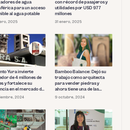
adores de agua
con récord de pasajeros y
férica para un acceso
utilidades por USD 977
ible al agua potable
millones
ero, 2025
31 enero, 2025
to Yura invierte
Bamboo Balance: Dejó su
edor de 4 millones de
trabajo como arquitecta
s y fortalece su
para vender piedras y
ncia en el mercado de
ahora tiene una de las
empresas con mayor
iembre, 2024
9 octubre, 2024
impacto social en el Perú