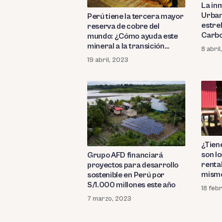
La in
Urban
Perú tiene la tercera mayor
estrel
reserva de cobre del
Carbo
mundo: ¿Cómo ayuda este
mineral a la transición
8 abri
energética?
19 abril, 2023
¿Tien
son lo
Grupo AFD financiará
rentab
proyectos para desarrollo
mismo
sostenible en Perú por
S/1.000 millones este año
18 feb
7 marzo, 2023