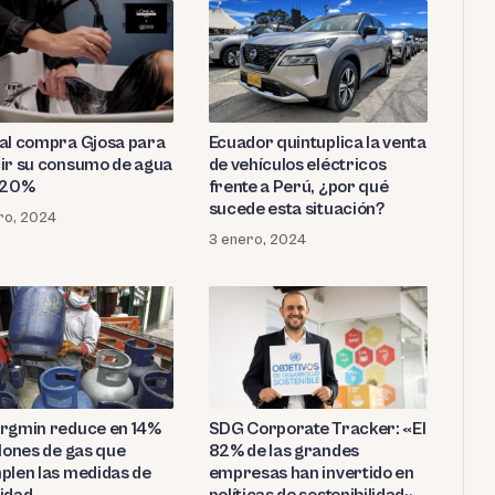
al compra Gjosa para
Ecuador quintuplica la venta
ir su consumo de agua
de vehículos eléctricos
 20%
frente a Perú, ¿por qué
sucede esta situación?
ro, 2024
3 enero, 2024
rgmin reduce en 14%
SDG Corporate Tracker: «El
alones de gas que
82% de las grandes
plen las medidas de
empresas han invertido en