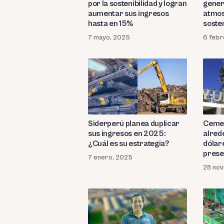
por la sostenibilidad y logran
gener
aumentar sus ingresos
atmos
hasta en 15%
sosten
7 mayo, 2025
6 febr
Siderperú planea duplicar
Cemen
sus ingresos en 2025:
alred
¿Cuál es su estrategia?
dólare
prese
7 enero, 2025
Ica
28 nov