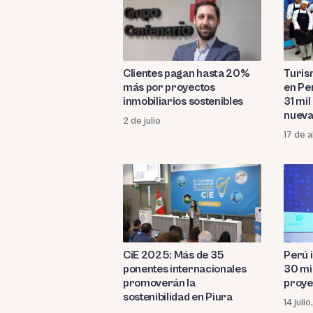
Clientes pagan hasta 20%
Turis
más por proyectos
en Pe
inmobiliarios sostenibles
31 mi
nueva
2 de julio
17 de a
CiE 2025: Más de 35
Perú 
ponentes internacionales
30 mi
promoverán la
proye
sostenibilidad en Piura
14 juli