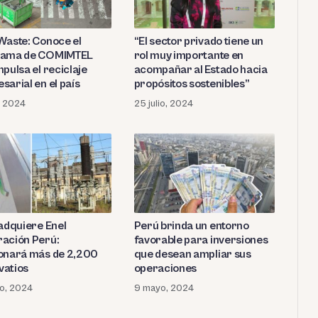
Waste: Conoce el
“El sector privado tiene un
rama de COMIMTEL
rol muy importante en
pulsa el reciclaje
acompañar al Estado hacia
sarial en el país
propósitos sostenibles”
o, 2024
25 julio, 2024
 adquiere Enel
Perú brinda un entorno
ación Perú:
favorable para inversiones
onará más de 2,200
que desean ampliar sus
atios
operaciones
o, 2024
9 mayo, 2024