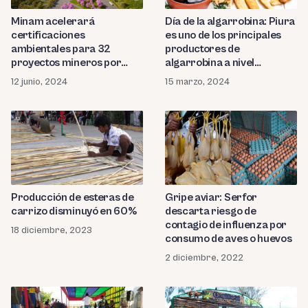
Minam acelerará
Día de la algarrobina: Piura
certificaciones
es uno de los principales
ambientales para 32
productores de
proyectos mineros por
algarrobina a nivel
US$ 18 mil millones
nacional
12 junio, 2024
15 marzo, 2024
Producción de esteras de
Gripe aviar: Serfor
carrizo disminuyó en 60%
descarta riesgo de
contagio de influenza por
18 diciembre, 2023
consumo de aves o huevos
2 diciembre, 2022