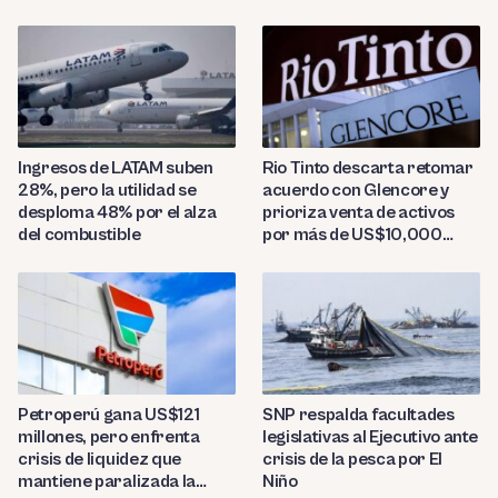
presencia regional
Ingresos de LATAM suben
Rio Tinto descarta retomar
28%, pero la utilidad se
acuerdo con Glencore y
desploma 48% por el alza
prioriza venta de activos
del combustible
por más de US$10,000
millones
Petroperú gana US$121
SNP respalda facultades
millones, pero enfrenta
legislativas al Ejecutivo ante
crisis de liquidez que
crisis de la pesca por El
mantiene paralizada la
Niño