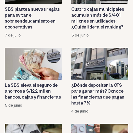
SBS plantea nuevas reglas
Cuatro cajas municipales
para evitar el
acumulan más de S/401
sobreendeudamiento en
millones en utilidades:
cooperativas
¿Quién lidera el ranking?
7 de julio
5 de junio
La SBS eleva el seguro de
¿Dónde depositar la CTS
ahorros a S/122 mil en
para ganar más? Conoce
bancos, cajas y financieras
las financieras que pagan
hasta 7%
5 de junio
4 de junio