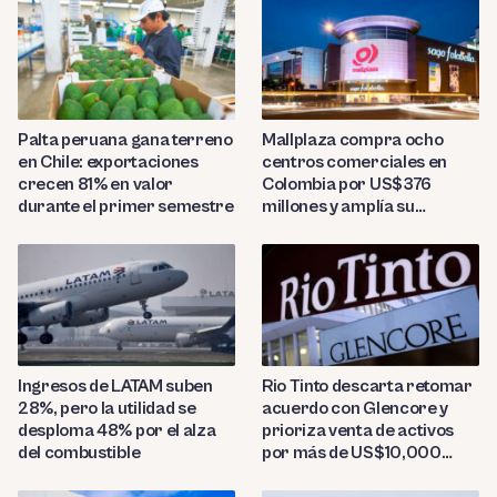
Palta peruana gana terreno
Mallplaza compra ocho
en Chile: exportaciones
centros comerciales en
crecen 81% en valor
Colombia por US$376
durante el primer semestre
millones y amplía su
presencia regional
Ingresos de LATAM suben
Rio Tinto descarta retomar
28%, pero la utilidad se
acuerdo con Glencore y
desploma 48% por el alza
prioriza venta de activos
del combustible
por más de US$10,000
millones