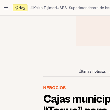
Saltar
Hoy
Keiko Fujimori
SBS- Superintendencia de b
al
contenido
Últimas noticias
NEGOCIOS
Cajas municipa