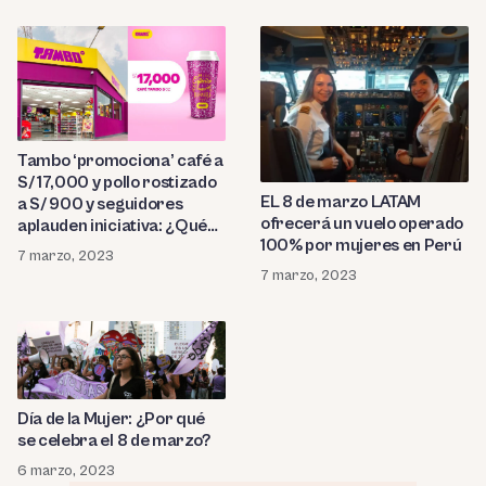
Tambo ‘promociona’ café a
S/ 17,000 y pollo rostizado
EL 8 de marzo LATAM
a S/ 900 y seguidores
ofrecerá un vuelo operado
aplauden iniciativa: ¿Qué
100% por mujeres en Perú
pasó?
7 marzo, 2023
7 marzo, 2023
Día de la Mujer: ¿Por qué
se celebra el 8 de marzo?
6 marzo, 2023