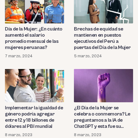
Día de la Mujer: ¿En cuánto
Brechas de equidad se
aumentó el salario
mantienen en puestos
promedio mensual de las
ejecutivos del Perú a
mujeres peruanas?
puertas del Día de la Mujer
7 marzo, 2024
5 marzo, 2024
Implementar la igualdad de
¿El Día de la Mujer se
género podría agregar
celebra o conmemora? Le
entre 12 y 18 billones de
preguntamos a la IA de
dólares al PBI mundial
ChatGPT y esta fue su
respuesta
8 marzo, 2023
8 marzo, 2023