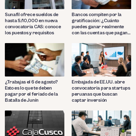
Sunafil ofrece sueldos de
Bancos compiten por la
hasta S/10,000 en nueva
gratificación: ¿Cuánto
convocatoria CAS: conoce
puedes ganar realmente
los puestos y requisitos
con las cuentas que pagan
hasta 9.7%?
¿Trabajas el 6 de agosto?
Embajada de EE.UU. abre
Esto es lo que te deben
convocatoria para startups
pagar por el feriado de la
peruanas que buscan
Batalla de Junín
captar inversión