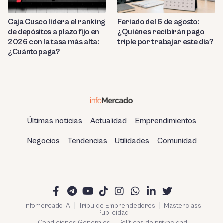
Caja Cusco lidera el ranking
Feriado del 6 de agosto:
de depósitos a plazo fijo en
¿Quiénes recibirán pago
2026 con la tasa más alta:
triple por trabajar este día?
¿Cuánto paga?
Últimas noticias
Actualidad
Emprendimientos
Negocios
Tendencias
Utilidades
Comunidad
Infomercado IA
Tribu de Emprendedores
Masterclass
Publicidad
Condiciones Generales
Políticas de privacidad