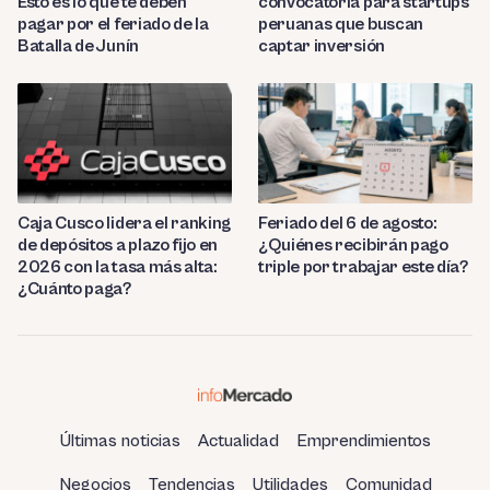
Esto es lo que te deben
convocatoria para startups
pagar por el feriado de la
peruanas que buscan
Batalla de Junín
captar inversión
Caja Cusco lidera el ranking
Feriado del 6 de agosto:
de depósitos a plazo fijo en
¿Quiénes recibirán pago
2026 con la tasa más alta:
triple por trabajar este día?
¿Cuánto paga?
Últimas noticias
Actualidad
Emprendimientos
Negocios
Tendencias
Utilidades
Comunidad