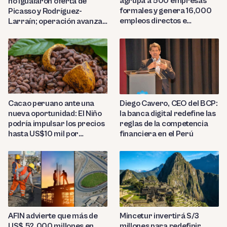
agrupa a 500 empresas
no igualaron oferta de
formales y genera 16,000
Picasso y Rodríguez-
empleos directos e
Larraín; operación avanza
indirectos
hacia Indecopi
Diego Cavero, CEO del BCP:
Cacao peruano ante una
la banca digital redefine las
nueva oportunidad: El Niño
reglas de la competencia
podría impulsar los precios
financiera en el Perú
hasta US$10 mil por
tonelada
AFIN advierte que más de
Mincetur invertirá S/3
US$ 52,000 millones en
millones para redefinir