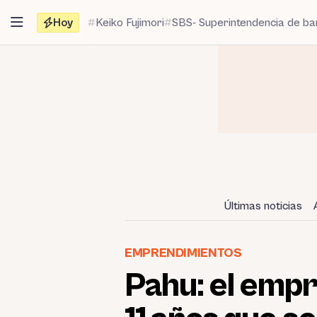
Saltar
Hoy
Keiko Fujimori
SBS- Superintendencia de b
al
contenido
Últimas noticias
EMPRENDIMIENTOS
Pahu: el emp