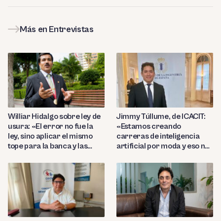
Más en Entrevistas
Williar Hidalgo sobre ley de
Jimmy Túllume, de ICACIT:
usura: «El error no fue la
«Estamos creando
ley, sino aplicar el mismo
carreras de inteligencia
tope para la banca y las
artificial por moda y eso no
microfinancieras»
garantiza profesionales
competentes»