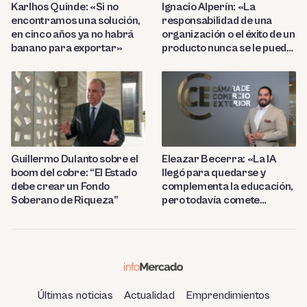
Karlhos Quinde: «Si no
Ignacio Alperín: «La
encontramos una solución,
responsabilidad de una
en cinco años ya no habrá
organización o el éxito de un
banano para exportar»
producto nunca se le puede
delegar 100% a la IA»
Guillermo Dulanto sobre el
Eleazar Becerra: «La IA
boom del cobre: “El Estado
llegó para quedarse y
debe crear un Fondo
complementa la educación,
Soberano de Riqueza”
pero todavía comete
errores»
Últimas noticias
Actualidad
Emprendimientos