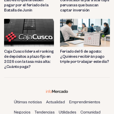
pagar por el feriado de la
peruanas que buscan
Batalla de Junín
captar inversión
Caja Cusco lidera el ranking
Feriado del 6 de agosto:
de depósitos a plazo fijo en
¿Quiénes recibirán pago
2026 con la tasa más alta:
triple por trabajar este día?
¿Cuánto paga?
Últimas noticias
Actualidad
Emprendimientos
Negocios
Tendencias
Utilidades
Comunidad