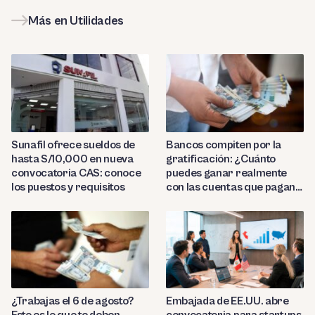
Más en Utilidades
Sunafil ofrece sueldos de
Bancos compiten por la
hasta S/10,000 en nueva
gratificación: ¿Cuánto
convocatoria CAS: conoce
puedes ganar realmente
los puestos y requisitos
con las cuentas que pagan
hasta 9.7%?
¿Trabajas el 6 de agosto?
Embajada de EE.UU. abre
Esto es lo que te deben
convocatoria para startups