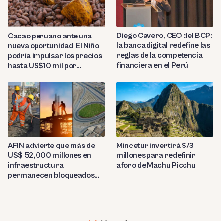
Diego Cavero, CEO del BCP:
Cacao peruano ante una
la banca digital redefine las
nueva oportunidad: El Niño
reglas de la competencia
podría impulsar los precios
financiera en el Perú
hasta US$10 mil por
tonelada
AFIN advierte que más de
Mincetur invertirá S/3
US$ 52,000 millones en
millones para redefinir
infraestructura
aforo de Machu Picchu
permanecen bloqueados
por trabas burocráticas en
el Perú