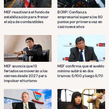
MEF reactivará el fondo de
BCRP: Confianza
estabilización para frenar
empresarial supera los 60
el alza de combustibles
puntos por primera vez en
casi nueve años
MEF anuncia que 13
MEF confirma que el sueldo
feriados se moverán a los
mínimo subirá en dos
viernes desde 2027 para
tramos: S/100 y luego S/70
impulsar el turismo