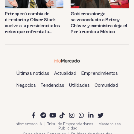
Petroperú cambia de
Gobierno otorga
directorio y Oliver Stark
salvoconducto a Betssy
vuelve a la presidencia: los
Chávez y exministra deja el
retos que enfrenta la
Perú rumbo a México
estatal
Últimas noticias
Actualidad
Emprendimientos
Negocios
Tendencias
Utilidades
Comunidad
Infomercado IA
Tribu de Emprendedores
Masterclass
Publicidad