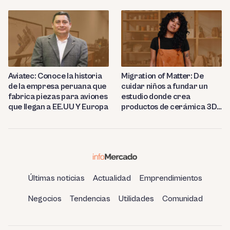
proyecta abrir 15 talleres
de conveniencia en
en Perú
Huancayo
Aviatec: Conoce la historia
Migration of Matter: De
de la empresa peruana que
cuidar niños a fundar un
fabrica piezas para aviones
estudio donde crea
que llegan a EE.UU Y Europa
productos de cerámica 3D
en Berlín
Últimas noticias
Actualidad
Emprendimientos
Negocios
Tendencias
Utilidades
Comunidad