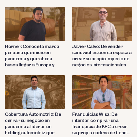
Hörner: Conoce la marca
Javier Calvo: De vender
peruana que inició en
sándwiches con su esposa a
pandemia y que ahora
crear su propio imperio de
busca llegar a Europa y
negocios internacionales
Nortemárica con sus
productos de cuero de lujo
Cobertura Automotriz: De
Franquicias Wisa: De
cerrar su negocio en
intentar comprar una
pandemia a liderar un
franquicia de KFC a crear
holding automotriz que
su propia cadena de tiendas