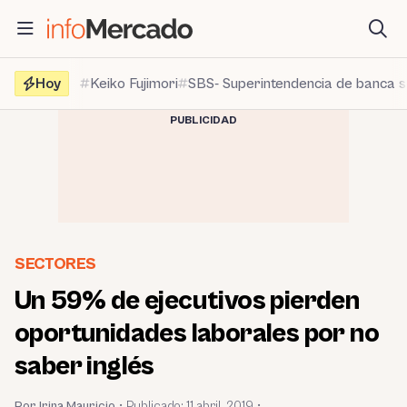
Saltar
al
contenido
Hoy
Keiko Fujimori
SBS- Superintendencia de banca 
PUBLICIDAD
SECTORES
Un 59% de ejecutivos pierden
oportunidades laborales por no
saber inglés
Por Irina Mauricio
•
Publicado:
11 abril, 2019
•