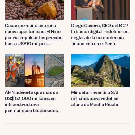
Diego Cavero, CEO del BCP:
Cacao peruano ante una
la banca digital redefine las
nueva oportunidad: El Niño
reglas de la competencia
podría impulsar los precios
financiera en el Perú
hasta US$10 mil por
tonelada
AFIN advierte que más de
Mincetur invertirá S/3
US$ 52,000 millones en
millones para redefinir
infraestructura
aforo de Machu Picchu
permanecen bloqueados
por trabas burocráticas en
el Perú