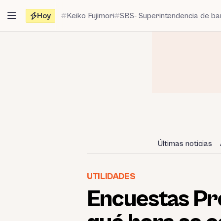
Saltar
Hoy
Keiko Fujimori
SBS- Superintendencia de b
al
contenido
Últimas noticias
UTILIDADES
Encuestas Pr