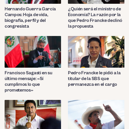
Hernando Guerra García
¿Quién será el ministro de
Campos: Hoja de vida,
Economía? La razón por la
biografía, perfil y del
que Pedro Francke declinó
congresista
la propuesta
Francisco Sagasti en su
Pedro Francke le pidió a la
último mensaje: «Sí
titular de la SBS que
cumplimos lo que
permanezca en el cargo
prometemos»