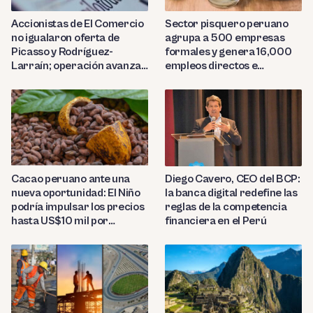
Sector pisquero peruano
Accionistas de El Comercio
agrupa a 500 empresas
no igualaron oferta de
formales y genera 16,000
Picasso y Rodríguez-
empleos directos e
Larraín; operación avanza
indirectos
hacia Indecopi
Diego Cavero, CEO del BCP:
Cacao peruano ante una
la banca digital redefine las
nueva oportunidad: El Niño
reglas de la competencia
podría impulsar los precios
financiera en el Perú
hasta US$10 mil por
tonelada