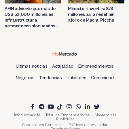
AFIN advierte que más de
Mincetur invertirá S/3
US$ 52,000 millones en
millones para redefinir
infraestructura
aforo de Machu Picchu
permanecen bloqueados
por trabas burocráticas en
el Perú
Últimas noticias
Actualidad
Emprendimientos
Negocios
Tendencias
Utilidades
Comunidad
Infomercado IA
Tribu de Emprendedores
Masterclass
Publicidad
Condiciones Generales
Políticas de privacidad
Principios éticos