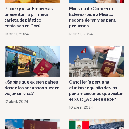
Pluxee y Visa: Empresas
Ministra de Comercio
presentan la primera
Exterior pide a México
tarjeta de plástico
reconsiderar visa para
reciclado en Perú
peruanos
16 abril, 2024
13 abril, 2024
¿Sabías que existen países
Cancillería peruana
donde los peruanos pueden
elimina requisito de visa
viajar sin visa?
para mexicanos que visiten
el país: ¿A qué se debe?
12 abril, 2024
10 abril, 2024