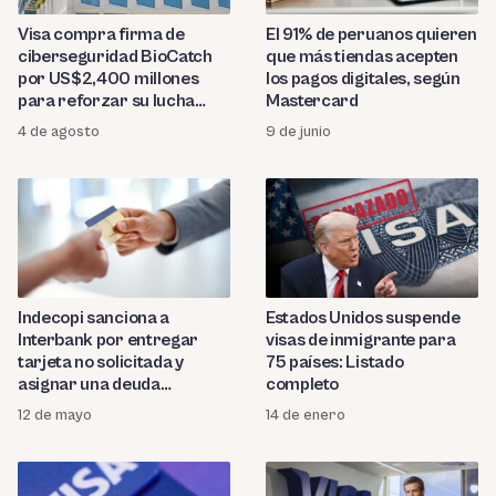
Visa compra firma de
El 91% de peruanos quieren
ciberseguridad BioCatch
que más tiendas acepten
por US$2,400 millones
los pagos digitales, según
para reforzar su lucha
Mastercard
contra el fraude
4 de agosto
9 de junio
Indecopi sanciona a
Estados Unidos suspende
Interbank por entregar
visas de inmigrante para
tarjeta no solicitada y
75 países: Listado
asignar una deuda
completo
inexistente
12 de mayo
14 de enero