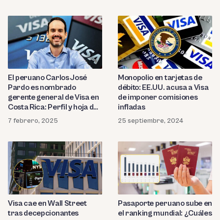
El peruano Carlos José
Monopolio en tarjetas de
Pardo es nombrado
débito: EE.UU. acusa a Visa
gerente general de Visa en
de imponer comisiones
Costa Rica: Perfil y hoja de
infladas
vida
7 febrero, 2025
25 septiembre, 2024
Visa cae en Wall Street
Pasaporte peruano sube en
tras decepcionantes
el ranking mundial: ¿Cuáles