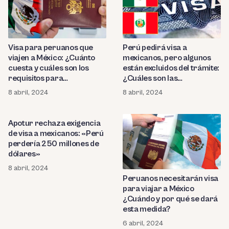
Visa para peruanos que
Perú pedirá visa a
viajen a México: ¿Cuánto
mexicanos, pero algunos
cuesta y cuáles son los
están excluidos del trámite:
requisitos para
¿Cuáles son las
conseguirla?
excepciones?
8 abril, 2024
8 abril, 2024
Apotur rechaza exigencia
de visa a mexicanos: «Perú
perdería 250 millones de
dólares»
8 abril, 2024
Peruanos necesitarán visa
para viajar a México
¿Cuándo y por qué se dará
esta medida?
6 abril, 2024