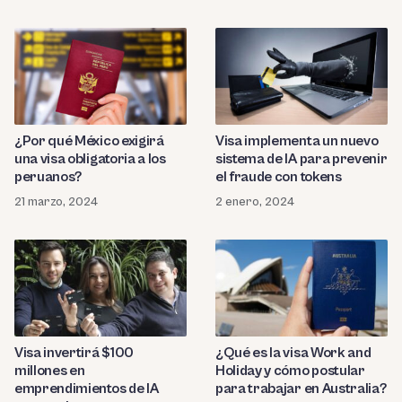
¿Por qué México exigirá
Visa implementa un nuevo
una visa obligatoria a los
sistema de IA para prevenir
peruanos?
el fraude con tokens
21 marzo, 2024
2 enero, 2024
Visa invertirá $100
¿Qué es la visa Work and
millones en
Holiday y cómo postular
emprendimientos de IA
para trabajar en Australia?