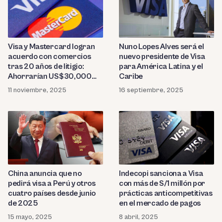
Visa y Mastercard logran
Nuno Lopes Alves será el
acuerdo con comercios
nuevo presidente de Visa
tras 20 años de litigio:
para América Latina y el
Ahorrarían US$30,000
Caribe
millones en comisiones
11 noviembre, 2025
16 septiembre, 2025
China anuncia que no
Indecopi sanciona a Visa
pedirá visa a Perú y otros
con más de S/1 millón por
cuatro países desde junio
prácticas anticompetitivas
de 2025
en el mercado de pagos
15 mayo, 2025
8 abril, 2025