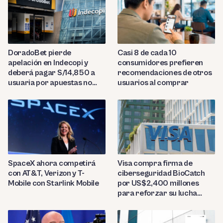
DoradoBet pierde
Casi 8 de cada 10
apelación en Indecopi y
consumidores prefieren
deberá pagar S/14,850 a
recomendaciones de otros
usuaria por apuestas no
usuarios al comprar
reconocidas
SpaceX ahora competirá
Visa compra firma de
con AT&T, Verizon y T-
ciberseguridad BioCatch
Mobile con Starlink Mobile
por US$2,400 millones
para reforzar su lucha
contra el fraude