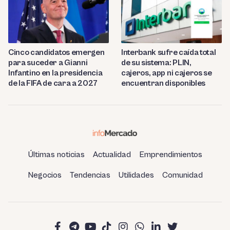
Cinco candidatos emergen
Interbank sufre caída total
para suceder a Gianni
de su sistema: PLIN,
Infantino en la presidencia
cajeros, app ni cajeros se
de la FIFA de cara a 2027
encuentran disponibles
Últimas noticias
Actualidad
Emprendimientos
Negocios
Tendencias
Utilidades
Comunidad