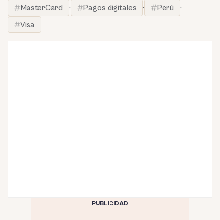
MasterCard
·
Pagos digitales
·
Perú
·
Visa
PUBLICIDAD