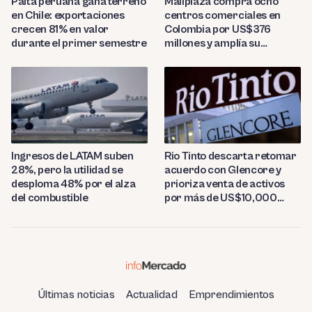
Palta peruana gana terreno
Mallplaza compra ocho
en Chile: exportaciones
centros comerciales en
crecen 81% en valor
Colombia por US$376
durante el primer semestre
millones y amplía su
presencia regional
Ingresos de LATAM suben
Rio Tinto descarta retomar
28%, pero la utilidad se
acuerdo con Glencore y
desploma 48% por el alza
prioriza venta de activos
del combustible
por más de US$10,000
millones
Últimas noticias
Actualidad
Emprendimientos