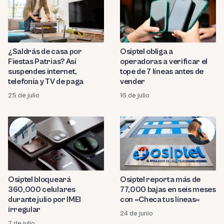
¿Saldrás de casa por
Osiptel obliga a
Fiestas Patrias? Así
operadoras a verificar el
suspendes internet,
tope de 7 líneas antes de
telefonía y TV de paga
vender
25 de julio
16 de julio
Osiptel bloqueará
Osiptel reporta más de
360,000 celulares
77,000 bajas en seis meses
durante julio por IMEI
con «Checa tus líneas»
irregular
24 de junio
7 de julio