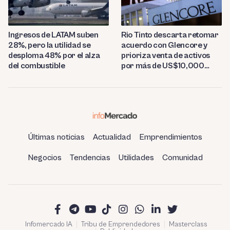
Ingresos de LATAM suben
Rio Tinto descarta retomar
28%, pero la utilidad se
acuerdo con Glencore y
desploma 48% por el alza
prioriza venta de activos
del combustible
por más de US$10,000
millones
Últimas noticias
Actualidad
Emprendimientos
Negocios
Tendencias
Utilidades
Comunidad
Infomercado IA
Tribu de Emprendedores
Masterclass