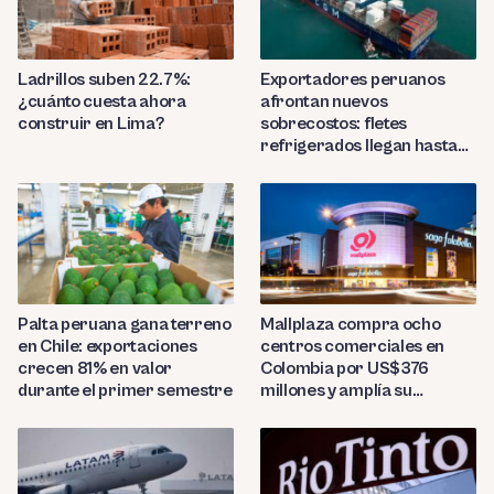
Ladrillos suben 22.7%:
Exportadores peruanos
¿cuánto cuesta ahora
afrontan nuevos
construir en Lima?
sobrecostos: fletes
refrigerados llegan hasta
US$7,000 por contenedor
Palta peruana gana terreno
Mallplaza compra ocho
en Chile: exportaciones
centros comerciales en
crecen 81% en valor
Colombia por US$376
durante el primer semestre
millones y amplía su
presencia regional