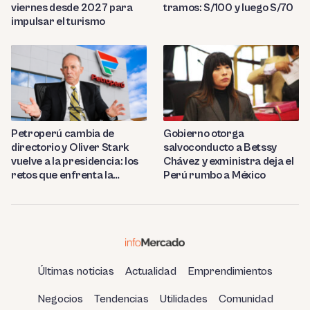
viernes desde 2027 para
tramos: S/100 y luego S/70
impulsar el turismo
Petroperú cambia de
Gobierno otorga
directorio y Oliver Stark
salvoconducto a Betssy
vuelve a la presidencia: los
Chávez y exministra deja el
retos que enfrenta la
Perú rumbo a México
estatal
Últimas noticias
Actualidad
Emprendimientos
Negocios
Tendencias
Utilidades
Comunidad