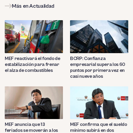
Más en Actualidad
MEF reactivará el fondo de
BCRP: Confianza
estabilización para frenar
empresarial supera los 60
el alza de combustibles
puntos por primera vez en
casi nueve años
MEF anuncia que 13
MEF confirma que el sueldo
feriados se moverán a los
mínimo subirá en dos